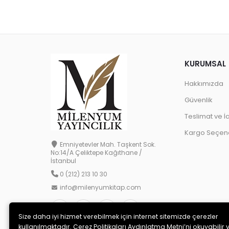
KURUMSAL
Hakkımızda
Güvenlik
Teslimat ve İ
Kargo Seçene
Emniyetevler Mah. Taşkent Sok.
No:14/A Çeliktepe Kağıthane /
İstanbul
0 (212) 213 10 30
info@milenyumkitap.com
Size daha iyi hizmet verebilmek için internet sitemizde çerezler
kullanılmaktadır. Çerez Politikaları Aydınlatma Metni’ni okuyabilir 