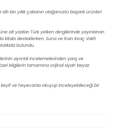
tı bin yıllık çabanın olağanüstü başarılı ürünleri
ürüne ait yazıları Türk yelken dergilerinde yayınlanan
yla kitabı desteklerken, Suna ve İnan Kıraç Vakfı
 katkıda bulundu.
lerinin ayrıntılı incelemelerinden yarış ve
özel bilgilerin tamamına orijinal siyah beyaz
in keyif ve heyecanla okuyup inceleyebileceği bir