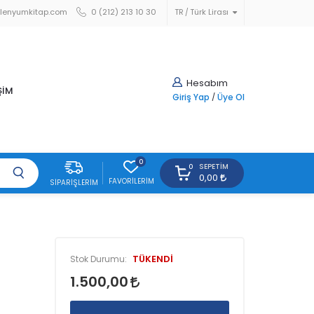
lenyumkitap.com
0 (212) 213 10 30
TR
Türk Lirası
Hesabım
ŞİM
Giriş Yap
/
Üye Ol
0
SEPETIM
0
0,00
FAVORILERIM
SIPARIŞLERIM
TÜKENDİ
Stok Durumu:
1.500,00