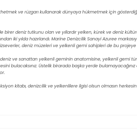
thetmek ve rüzgarı kullanarak dünyaya hükmetmek için gösterdiği al
si de birer deniz tutkunu olan ve yıllardır yelken, kürek ve deniz kült
afından iki yılda hazırlandı. Marine Denizcilik Sanayi Azuree markası
severler, deniz müzeleri ve yelkenli gemi sahipleri de bu projeye
da; deniz ve sanattan yelkenli geminin anatomisine, yelkenli gemi tür
kayesini bulacaksınız. Üstelik birarada başka yerde bulamayacağınız 
or.
iyon kitabı, denizcilik ve yelkenlilere ilgisi olsun olmasın herkes