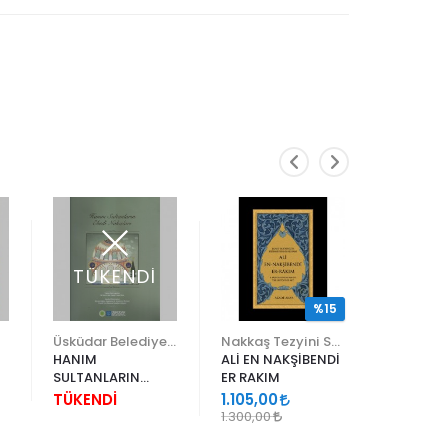
TÜKENDİ
TÜK
%15
Üsküdar Belediyesi
Nakkaş Tezyini Sanatlar Merkezi Yayınları
Koç Kült
HANIM
ALİ EN NAKŞİBENDİ
SURNAME
SULTANLARIN
ER RAKIM
HÜMAYU
EBEDİ NAKIŞLARI
(TÜRKÇE
TÜKENDİ
1.105,00
TÜKEND
1.300,00