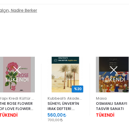
alçın, Nadire Berker
TÜKENDİ
TÜKENDİ
%20
Yapı Kredi Kültür Sanat
Kubbealtı Akademisi Kültür ve Sanat Vakfı
Masa
THE ROSE FLOWER
SÜHEYL ÜNVER’İN
OSMANLI SARAYI
OF LOVE FLOWER
IRAK DEFTERİ:
TASVİR SANATI
OF ART FLOWER OF
BAĞDÂD-NÂME
TÜKENDİ
560,00
TÜKENDİ
ETERNITY
700,00