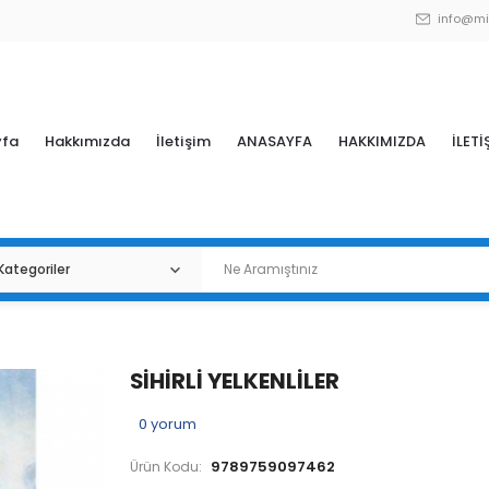
info@mi
yfa
Hakkımızda
İletişim
ANASAYFA
HAKKIMIZDA
İLETİ
SİHİRLİ YELKENLİLER
0
yorum
9789759097462
Ürün Kodu: