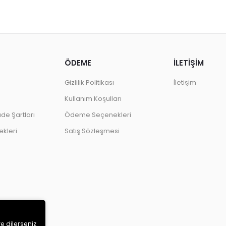
ÖDEME
İLETİŞİM
Gizlilik Politikası
İletişim
Kullanım Koşulları
ade Şartları
Ödeme Seçenekleri
kleri
Satış Sözleşmesi
ve dilerseniz