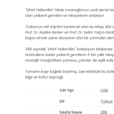
"Sihirli Yelkenliler"
kitabı insanoğlunun yedi denizi fe
olan yelkenli gemileri ve hikayelerini anlatıyor.
Türkiye'ye tall ship'leri tanıtacak olan bu kitap, iki
Prof. Dr. Nadire Berker ve Prof. Dr. Selim Yalçın tar
başta olmak üzere dünyanın dört bir yanından deniz
398 sayfalık "Sihirli Yelkenliler" koleksiyon kitabın
festivallere kadar yelkenli gemilerin 6 bin yıllık hi
nostaljik fotoğrafların yanısıra, çizimler de eşlik ediy
Tamamı kuşe kağıda basılmış, özel ebattaki bu koleks
bilgi ve kültür kaynağı.
Cilt Tipi
Ciltli
Dil
Türkçe
Sayfa Sayısı
398