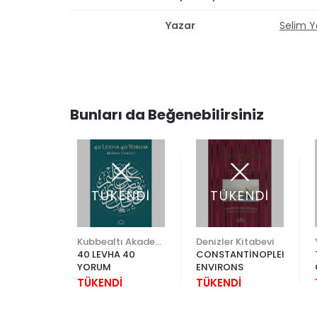
Yazar
Selim Y
Bunları da Beğenebilirsiniz
TÜKENDİ
TÜKENDİ
%20
Kubbealtı Akademisi Kültür ve Sanat Vakfı
Kubbealtı Akademisi Kültür ve Sanat Vakfı
Denizler Kitabevi
NVER’İN
40 LEVHA 40
CONSTANTİNOPLEITS
FTERİ:
YORUM
ENVIRONS
ÂME
TÜKENDİ
TÜKENDİ