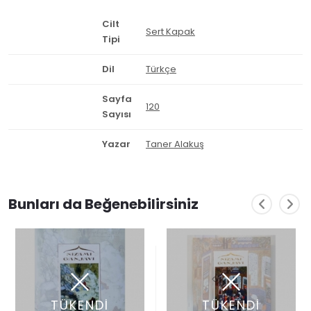
Cilt
Sert Kapak
Tipi
Dil
Türkçe
Sayfa
120
Sayısı
Yazar
Taner Alakuş
Bunları da Beğenebilirsiniz
TÜKENDİ
TÜKENDİ