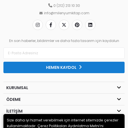
0 (212) 213 10 30
info@milenyumkitap.com
En son haberler, bildirimler ve daha fazla tasarım için kaydolun
HEMEN KAYDOL
KURUMSAL
ÖDEME
İLETİŞİM
Size daha iyi hizmet verebilmek için internet sitemizde çerezler
© 2020
MİLENYUM YAYINCILIK
. Tüm hakları saklıdır.
kullanılmaktadır. Çerez Politikaları Aydınlatma Metni’ni