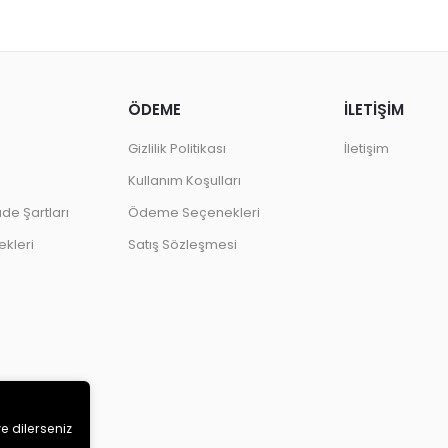
ÖDEME
İLETİŞİM
Gizlilik Politikası
İletişim
Kullanım Koşulları
ade Şartları
Ödeme Seçenekleri
kleri
Satış Sözleşmesi
ve dilerseniz