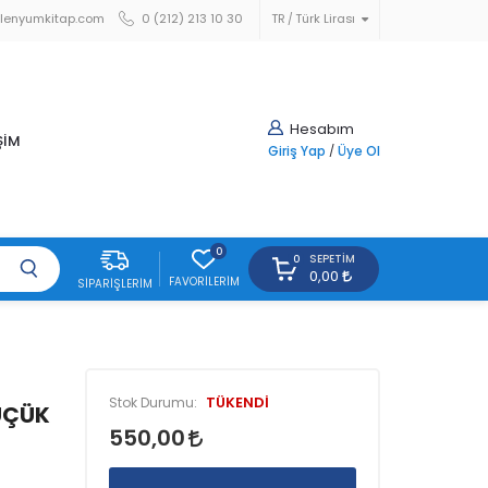
lenyumkitap.com
0 (212) 213 10 30
TR
Türk Lirası
Hesabım
ŞİM
Giriş Yap
/
Üye Ol
0
SEPETIM
0
0,00
FAVORILERIM
SIPARIŞLERIM
TÜKENDİ
Stok Durumu:
ÜÇÜK
550,00