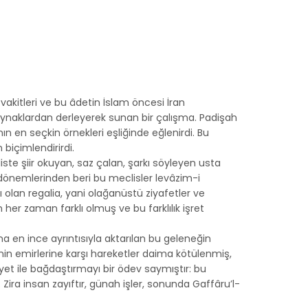
akitleri ve bu âdetin İslam öncesi İran
aynaklardan derleyerek sunan bir çalışma. Padişah
nın en seçkin örnekleri eşliğinde eğlenirdi. Bu
biçimlendirirdi.
liste şiir okuyan, saz çalan, şarkı söyleyen usta
dönemlerinden beri bu meclisler levâzim-i
ı olan regalia, yani olağanüstü ziyafetler ve
her zaman farklı olmuş ve bu farklılık işret
 en ince ayrıntısıyla aktarılan bu geleneğin
inin emirlerine karşı hareketler daima kötülenmiş,
iyet ile bağdaştırmayı bir ödev saymıştır: bu
Zira insan zayıftır, günah işler, sonunda Gaffâru’l-