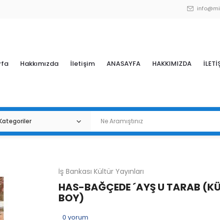
info@mi
yfa
Hakkımızda
İletişim
ANASAYFA
HAKKIMIZDA
İLETİ
İş Bankası Kültür Yayınları
HAS-BAĞÇEDE ´AYŞ U TARAB (K
BOY)
0
yorum