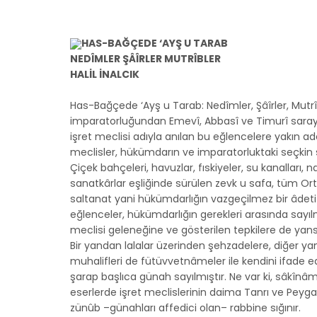
HAS-BAĞÇEDE ‘AYŞ U TARAB
NEDÎMLER ŞÂÎRLER MUTRÎBLER
HALİL İNALCIK
Has-Bağçede ‘Ayş u Tarab: Nedîmler, Şâîrler, Mutr
imparatorluğundan Emevî, Abbasî ve Timurî sarayl
işret meclisi adıyla anılan bu eğlencelere yakın adam
meclisler, hükümdarın ve imparatorluktaki seçkin sı
Çiçek bahçeleri, havuzlar, fıskiyeler, su kanalları,
sanatkârlar eşliğinde sürülen zevk u safa, tüm Or
saltanat yani hükümdarlığın vazgeçilmez bir âdeti o
eğlenceler, hükümdarlığın gerekleri arasında sayılm
meclisi geleneğine ve gösterilen tepkilere de yans
Bir yandan lalalar üzerinden şehzadelere, diğer y
muhalifleri de fütüvvetnâmeler ile kendini ifade ed
şarap başlıca günah sayılmıştır. Ne var ki, sâkînâm
eserlerde işret meclislerinin daima Tanrı ve Peygam
zünûb –günahları affedici olan– rabbine sığınır.