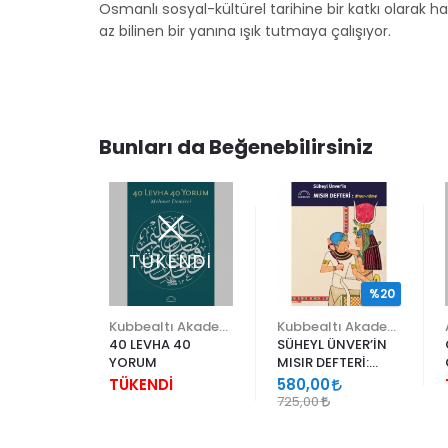
Osmanlı sosyal-kültürel tarihine bir katkı olarak h
az bilinen bir yanına ışık tutmaya çalışıyor.
Bunları da Beğenebilirsiniz
ENDİ
TÜKENDİ
%20
Kubbealtı Akademisi Kültür ve Sanat Vakfı
Kubbealtı Akademisi Kültür ve Sanat Vakfı
,
40 LEVHA 40
SÜHEYL ÜNVER’İN
YORUM
MISIR DEFTERİ:
İKÇİ,
MISIR-NÂME
İ
TÜKENDİ
580,00
 HATTAT
725,00
I NASUH