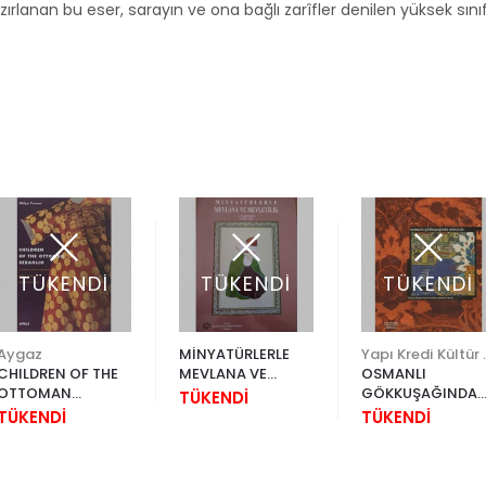
azırlanan bu eser, sarayın ve ona bağlı zarîfler denilen yüksek sın
TÜKENDİ
TÜKENDİ
TÜKENDİ
Aygaz
MİNYATÜRLERLE
Yapı Kr
CHILDREN OF THE
MEVLANA VE
OSMANLI
OTTOMAN
MEVLEVİLİK
GÖKKUŞAĞINDA
TÜKENDİ
SERAGLIO
A.ÜLKER ERKE NEZİH
YOLCULUK "Biçim
TÜKENDİ
TÜKENDİ
UZEL
Biçem Örnekleriy
Osmanlı Sanatı"