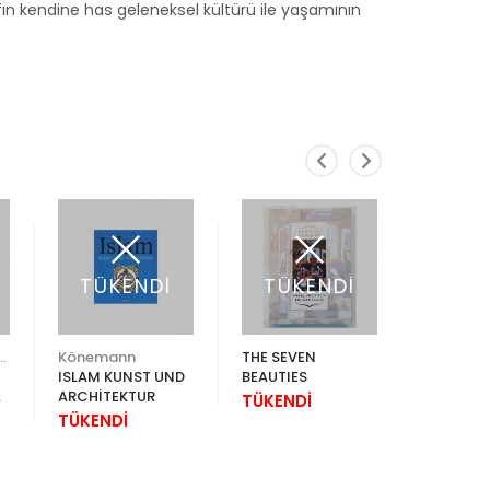
ıfın kendine has geleneksel kültürü ile yaşamının
TÜKENDİ
TÜKENDİ
TÜK
edi Kültür Sanat
Könemann
THE SEVEN
ISLAM KUNST UND
BEAUTIES
SÜHEYL 
ARCHİTEKTUR
EDİRNE D
TÜKENDİ
 /
TÜKENDİ
TÜKEND
le