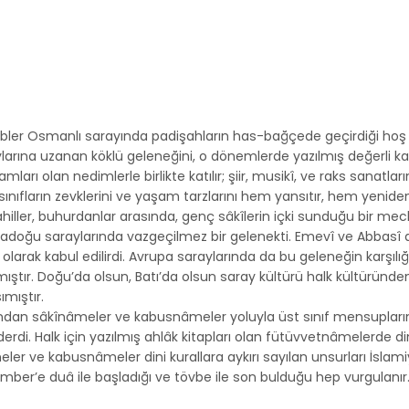
îbler Osmanlı sarayında padişahların has-bağçede geçirdiği hoş v
arına uzanan köklü geleneğini, o dönemlerde yazılmış değerli k
ları olan nedimlerle birlikte katılır; şiir, musikî, ve raks sanatları
nıfların zevklerini ve yaşam tarzlarını hem yansıtır, hem yeniden 
 nahiller, buhurdanlar arasında, genç sâkîlerin içki sunduğu bir mec
tadoğu saraylarında vazgeçilmez bir gelenekti. Emevî ve Abbasî 
larak kabul edilirdi. Avrupa saraylarında da bu geleneğin karşılığ
ıştır. Doğu’da olsun, Batı’da olsun saray kültürü halk kültüründen 
ımıştır.
andan sâkînâmeler ve kabusnâmeler yoluyla üst sınıf mensuplarına
erdi. Halk için yazılmış ahlâk kitapları olan fütüvvetnâmelerde d
eler ve kabusnâmeler dini kurallara aykırı sayılan unsurları İslam
ber’e duâ ile başladığı ve tövbe ile son bulduğu hep vurgulanır. 