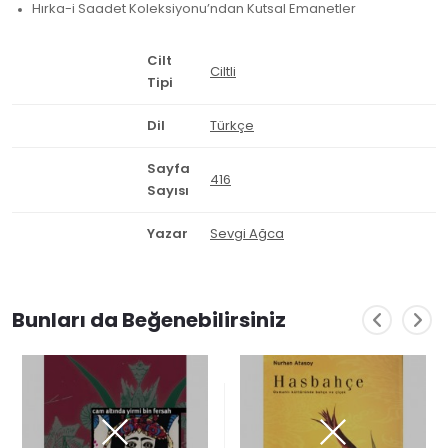
Hırka-i Saadet Koleksiyonu’ndan Kutsal Emanetler
Cilt
Ciltli
Tipi
Dil
Türkçe
Sayfa
416
Sayısı
Yazar
Sevgi Ağca
Bunları da Beğenebilirsiniz