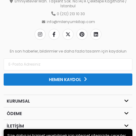
Emniyetevler Mah. Taşkent Sok. No:14/A Çeliktepe Kağıthane /
İstanbul
0 (212) 213 10 30
info@milenyumkitap.com
En son haberler, bildirimler ve daha fazla tasarım için kaydolun
HEMEN KAYDOL
KURUMSAL
ÖDEME
İLETİŞİM
Size daha iyi hizmet verebilmek için internet sitemizde çerezler