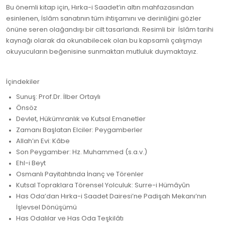
Bu önemli kitap için, Hırka-i Saadet’in altın mahfazasından
esinlenen, İslâm sanatının tüm ihtişamını ve derinliğini gözler
önüne seren olağandışı bir cilt tasarlandı. Resimli bir İslâm tarihi
kaynağı olarak da okunabilecek olan bu kapsamlı çalışmayı
okuyucuların beğenisine sunmaktan mutluluk duymaktayız.
İçindekiler
Sunuş: Prof.Dr. İlber Ortaylı
Önsöz
Devlet, Hükümranlık ve Kutsal Emanetler
Zamanı Başlatan Elciler: Peygamberler
Allah’ın Evi: Kâbe
Son Peygamber: Hz. Muhammed (s.a.v.)
Ehl-i Beyt
Osmanlı Payitahtında İnanç ve Törenler
Kutsal Topraklara Törensel Yolculuk: Surre-i Hümâyûn
Has Oda’dan Hırka-i Saadet Dairesi’ne Padişah Mekanı’nın
İşlevsel Dönüşümü
Has Odalılar ve Has Oda Teşkilâtı