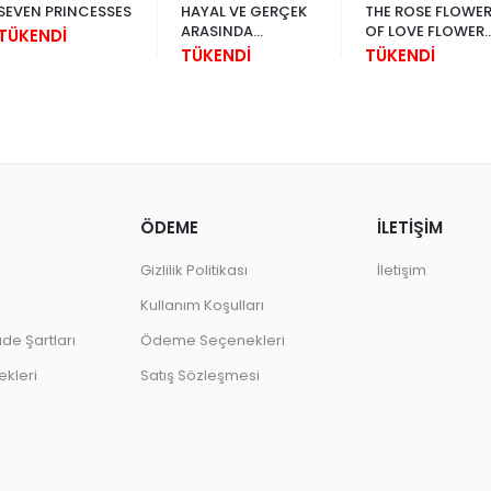
SEVEN PRINCESSES
HAYAL VE GERÇEK
THE ROSE FLOWE
ARASINDA
OF LOVE FLOWER
TÜKENDİ
OSMANLI
OF ART FLOWER O
TÜKENDİ
TÜKENDİ
RESMİNDE
ETERNITY
İSTANBUL İMGESİ
ÖDEME
İLETİŞİM
Gizlilik Politikası
İletişim
Kullanım Koşulları
ade Şartları
Ödeme Seçenekleri
kleri
Satış Sözleşmesi