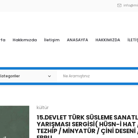
info@mi
yfa
Hakkımızda
İletişim
ANASAYFA
HAKKIMIZDA
İLETİ
kültür
15.DEVLET TÜRK SÜSLEME SANAT
YARIŞMASI SERGİSİ( HÜSN-İ HAT 
TEZHİP / MİNYATÜR / ÇİNİ DESENİ 
EBRU