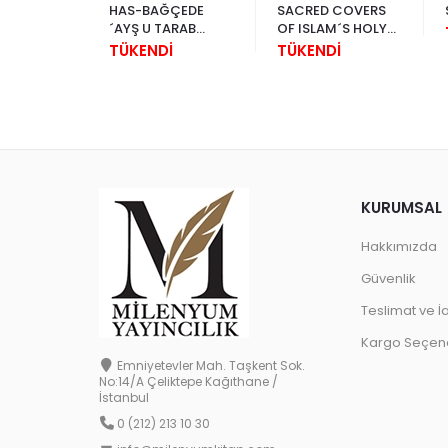
İPEKLİ
HAS-BAĞÇEDE
SACRED COVERS
LARI
´AYŞ U TARAB
OF ISLAM´S HOLY
E KEMHA
(KÜÇÜK BOY)
SHRINES
İ
TÜKENDİ
TÜKENDİ
KURUMSAL
Hakkımızda
Güvenlik
Teslimat ve İ
Kargo Seçene
Emniyetevler Mah. Taşkent Sok.
No:14/A Çeliktepe Kağıthane /
İstanbul
0 (212) 213 10 30