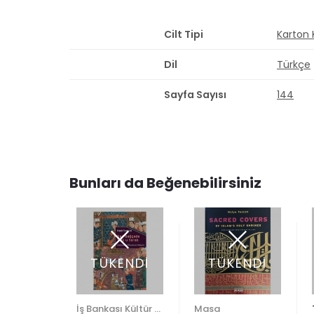
Cilt Tipi
Karton
Dil
Türkçe
Sayfa Sayısı
144
Bunları da Beğenebilirsiniz
ENDİ
TÜKENDİ
TÜKENDİ
Sadberk Hanım Müzesi
İş Bankası Kültür Yayınları
Masa