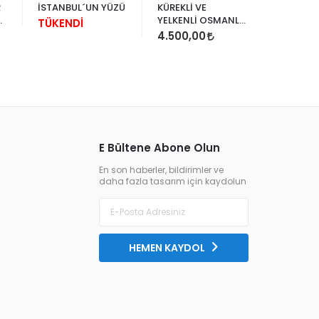
R
İSTANBUL´UN YÜZÜ
KÜREKLİ VE
TÜKEND
YELKENLİ OSMANLI
TÜKENDİ
F
GEMİLERİ
4.500,00
E Bültene Abone Olun
En son haberler, bildirimler ve
daha fazla tasarım için kaydolun
HEMEN KAYDOL