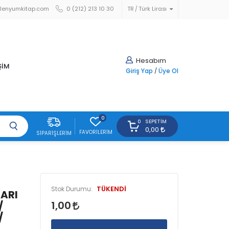
lenyumkitap.com
0 (212) 213 10 30
TR
Türk Lirası
Hesabım
ŞİM
Giriş Yap
/
Üye Ol
0
SEPETIM
0
0,00
FAVORILERIM
SIPARIŞLERIM
TÜKENDİ
Stok Durumu:
LARI
1,00
/
/