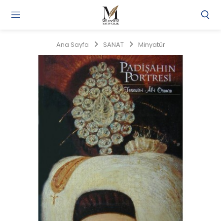
Gi
Y
/
Ana Sayfa
SANAT
Minyatür
Ü
O