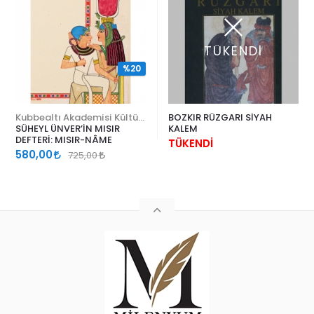
TÜKENDİ
%20
Kubbealtı Akademisi Kültür ve Sanat Vakfı
BOZKIR RÜZGARI SİYAH
SÜHEYL ÜNVER’İN MISIR
KALEM
DEFTERİ: MISIR-NÂME
TÜKENDİ
580,00
725,00