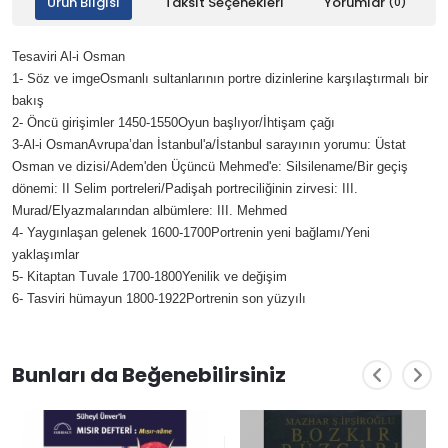
Ürün Bilgisi
Taksit Seçenekleri
Yorumlar
(0)
Tesaviri Al-i Osman
1- Söz ve imgeOsmanlı sultanlarının portre dizinlerine karşılaştırmalı bir
bakış
2- Öncü girişimler 1450-1550Oyun başlıyor/İhtişam çağı
3-Al-i OsmanAvrupa’dan İstanbul'a/İstanbul sarayının yorumu: Üstat
Osman ve dizisi/Adem'den Üçüncü Mehmed'e: Silsilename/Bir geçiş
dönemi: II Selim portreleri/Padişah portreciliğinin zirvesi: III.
Murad/Elyazmalarından albümlere: III. Mehmed
4- Yaygınlaşan gelenek 1600-1700Portrenin yeni bağlamı/Yeni
yaklaşımlar
5- Kitaptan Tuvale 1700-1800Yenilik ve değişim
6- Tasviri hümayun 1800-1922Portrenin son yüzyılı
Bunları da Beğenebilirsiniz