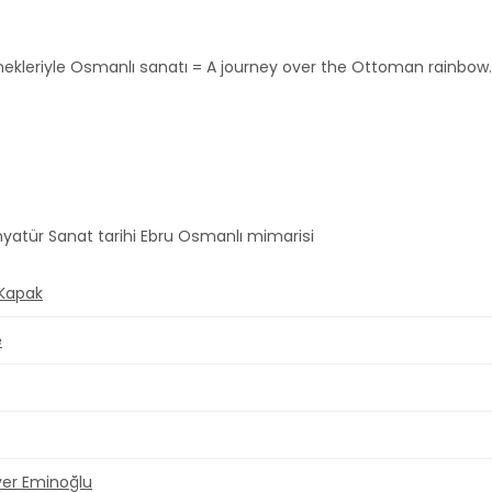
nekleriyle Osmanlı sanatı = A journey over the Ottoman rainbo
nyatür Sanat tarihi Ebru Osmanlı mimarisi
 Kapak
e
er Eminoğlu