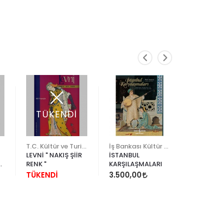
TÜKENDİ
TÜK
T.C. Kültür ve Turizm Bakanlığı
İş Bankası Kültür Yayınları
LEVNİ " NAKIŞ ŞİİR
İSTANBUL
THE ROS
RENK "
KARŞILAŞMALARI
OF LOVE
OF ART 
TÜKENDİ
3.500,00
TÜKEND
ETERNIT