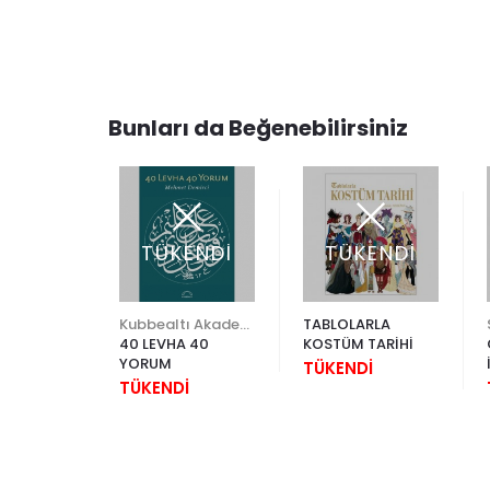
Bunları da Beğenebilirsiniz
ENDİ
TÜKENDİ
TÜKENDİ
ür Sanat
Kubbealtı Akademisi Kültür ve Sanat Vakfı
TABLOLARLA
 HÜMAYUN
40 LEVHA 40
KOSTÜM TARİHİ
YORUM
İ
TÜKENDİ
TÜKENDİ