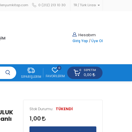
lenyumkitap.com
0 (212) 213 10 30
TR
Türk Lirası
Hesabım
ŞİM
Giriş Yap
/
Üye Ol
0
SEPETIM
0
0,00
FAVORILERIM
SIPARIŞLERIM
TÜKENDİ
Stok Durumu:
ULUK
1,00
anlı