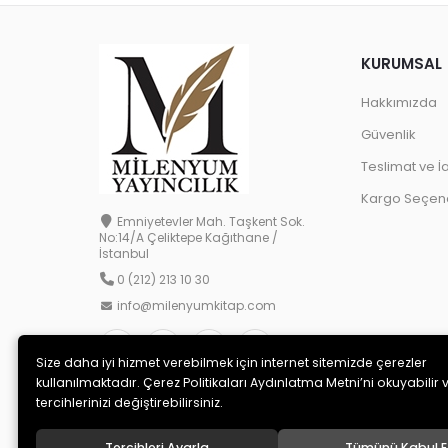
KURUMSAL
Hakkımızda
Güvenlik
Teslimat ve İ
Kargo Seçene
Emniyetevler Mah. Taşkent Sok.
No:14/A Çeliktepe Kağıthane /
İstanbul
0 (212) 213 10 30
info@milenyumkitap.com
Size daha iyi hizmet verebilmek için internet sitemizde çerezler
kullanılmaktadır. Çerez Politikaları Aydınlatma Metni’ni okuyabilir 
tercihlerinizi değiştirebilirsiniz.