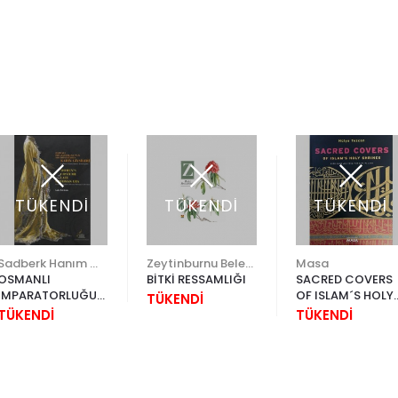
TÜKENDİ
TÜKENDİ
TÜKENDİ
Sadberk Hanım Müzesi
Zeytinburnu Belediyesi
Masa
OSMANLI
BİTKİ RESSAMLIĞI
SACRED COVERS
İMPARATORLUĞU
OF ISLAM´S HOLY
TÜKENDİ
´NUN SON
SHRINES
TÜKENDİ
TÜKENDİ
DÖNEMİNDEN
KADIN GİYSİLERİ