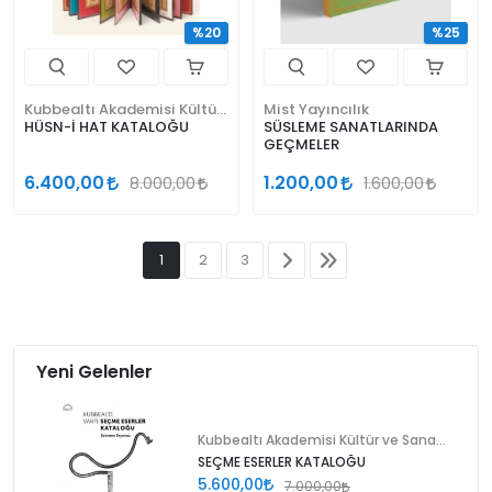
%20
%25
Kubbealtı Akademisi Kültür ve Sanat Vakfı
Mist Yayıncılık
HÜSN-İ HAT KATALOĞU
SÜSLEME SANATLARINDA
GEÇMELER
6.400,00
1.200,00
8.000,00
1.600,00
1
2
3
Yeni Gelenler
Kubbealtı Akademisi Kültür ve Sanat Vakfı
SEÇME ESERLER KATALOĞU
5.600,00
7.000,00