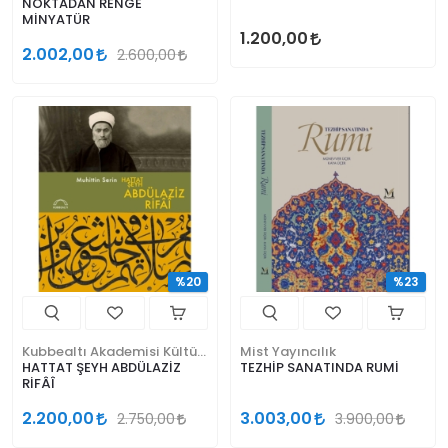
NOKTADAN RENGE
MİNYATÜR
1.200,00
2.002,00
2.600,00
%20
%23
Kubbealtı Akademisi Kültür ve Sanat Vakfı
Mist Yayıncılık
HATTAT ŞEYH ABDÜLAZİZ
TEZHİP SANATINDA RUMİ
RİFÂÎ
2.200,00
3.003,00
2.750,00
3.900,00