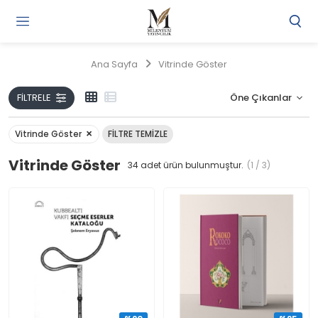
Gi
Y
/
Ana Sayfa
Vitrinde Göster
Ü
O
FILTRELE
Vitrinde Göster
FILTRE TEMIZLE
Vitrinde Göster
34
adet ürün bulunmuştur.
(1 / 3)