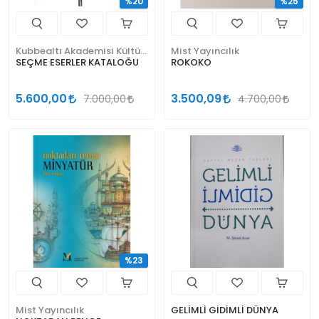
%20
%25
Kubbealtı Akademisi Kültür ve Sanat Vakfı
Mist Yayıncılık
SEÇME ESERLER KATALOĞU
ROKOKO
5.600,00
3.500,09
7.000,00
4.700,00
%23
Mist Yayıncılık
GELİMLİ GİDİMLİ DÜNYA