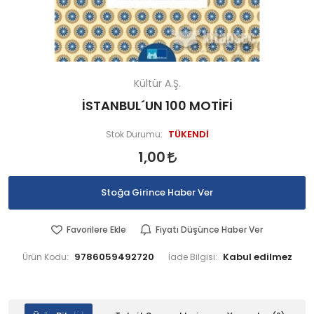
Kültür A.Ş.
İSTANBUL´UN 100 MOTİFİ
TÜKENDİ
Stok Durumu:
1,00
Stoğa Girince Haber Ver
Favorilere Ekle
Fiyatı Düşünce Haber Ver
9786059492720
Ürün Kodu:
İade Bilgisi: