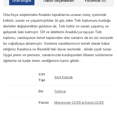
Ürün Bilgisi
Taksit Seçenekleri
Yorumlar
(0)
Orta Asya steplerinden Anadolu topraklarına uzanan süreç içerisinde
kültürü, sanatı ve yaşanmışlıkları ile göç eden Türk toplumunu kurduğu
devletler değişkenlikler gösterse de, Türk kültür ve sanatı yaşamış ve
gelişerek baki kalmıştır. Örf ve âdetlerini Anadolu’ya taşıyan Türk
toplumu, varoluşunun temel taşlarından olan sanatını da en üst seviyede
bu coğrafyaya aktarmıştır. Süsleme sanatlarımızın temeli olarak kabul
ettiğimiz Karahoca ve Bezeklik’teki duvar resminde , elinde çiçek tunan
Uygur prens ve prensesi, sanatımızda kuruluşundan itibaren süslememe
öğelerine ne kadar önem verdiğimizin kanıtı gibidir.
Cilt
Sert Kapak
Tipi
Dil
Türkçe
Yazar
Münevver ÜÇER & Kaya ÜÇER