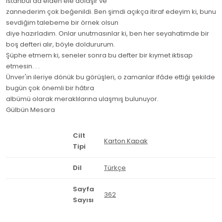
İstanbul'da elden ele dolaşır ve
zannederim çok beğenildi. Ben şimdi açıkça itiraf edeyim ki, bunu
sevdiğim talebeme bir örnek olsun
diye hazırladım. Onlar unutmasınlar ki, ben her seyahatimde bir
boş defteri alır, böyle doldururum.
Şüphe etmem ki, seneler sonra bu defter bir kıymet iktisap
etmesin. . .
Ünver'in ileriye dönük bu görüşleri, o zamanlar ifâde ettiği şekilde
bugün çok önemli bir hâtıra
albümü olarak meraklılarına ulaşmış bulunuyor.
Gülbün Mesara
Cilt
Karton Kapak
Tipi
Dil
Türkçe
Sayfa
362
Sayısı