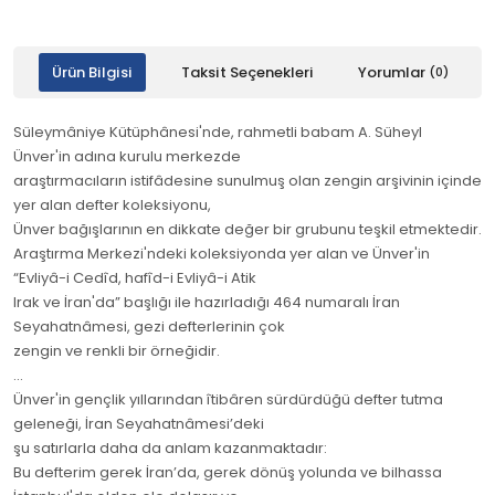
Ürün Bilgisi
Taksit Seçenekleri
Yorumlar
(0)
Süleymâniye Kütüphânesi'nde, rahmetli babam A. Süheyl
Ünver'in adına kurulu merkezde
araştırmacıların istifâdesine sunulmuş olan zengin arşivinin içinde
yer alan defter koleksiyonu,
Ünver bağışlarının en dikkate değer bir grubunu teşkil etmektedir.
Araştırma Merkezi'ndeki koleksiyonda yer alan ve Ünver'in
“Evliyâ-i Cedîd, hafîd-i Evliyâ-i Atik
Irak ve İran'da” başlığı ile hazırladığı 464 numaralı İran
Seyahatnâmesi, gezi defterlerinin çok
zengin ve renkli bir örneğidir.
...
Ünver'in gençlik yıllarından îtibâren sürdürdüğü defter tutma
geleneği, İran Seyahatnâmesi’deki
şu satırlarla daha da anlam kazanmaktadır:
Bu defterim gerek İran’da, gerek dönüş yolunda ve bilhassa