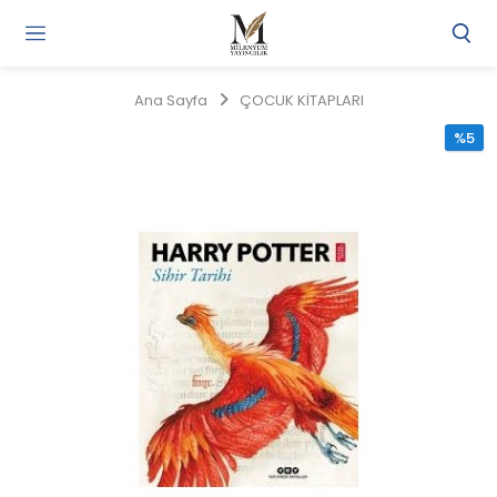
Gi
Y
/
Ana Sayfa
ÇOCUK KİTAPLARI
Ü
O
%5