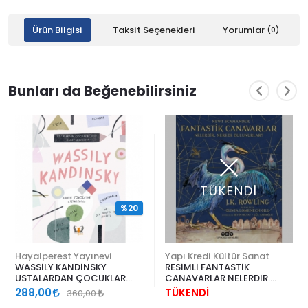
Ürün Bilgisi
Taksit Seçenekleri
Yorumlar
(0)
Bunları da Beğenebilirsiniz
TÜKENDİ
%20
Hayalperest Yayınevi
Yapı Kredi Kültür Sanat
WASSİLY KANDİNSKY
RESİMLİ FANTASTİK
USTALARDAN ÇOCUKLAR
CANAVARLAR NELERDİR.
İÇİN SANAT DERSLERİ
NEREDE BULUNURLAR
288,00
TÜKENDİ
360,00