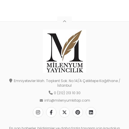
Emniyetevler Mah. Taşkent Sok. No:14/A Çeliktepe Kağıthane /
İstanbul
0 (212) 213 10 30
info@milenyumkitap.com
En son haberler, bildirimler ve daha fazla tasarım için kaydolun