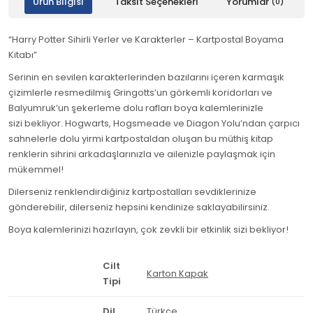
Ürün Bilgisi
Taksit Seçenekleri
Yorumlar
(0)
“Harry Potter Sihirli Yerler ve Karakterler – Kartpostal Boyama
Kitabı”
Serinin en sevilen karakterlerinden bazılarını içeren karmaşık
çizimlerle resmedilmiş Gringotts’un görkemli koridorları ve
Balyumruk’un şekerleme dolu rafları boya kalemlerinizle
sizi bekliyor. Hogwarts, Hogsmeade ve Diagon Yolu’ndan çarpıcı
sahnelerle dolu yirmi kartpostaldan oluşan bu müthiş kitap
renklerin sihrini arkadaşlarınızla ve ailenizle paylaşmak için
mükemmel!
Dilerseniz renklendirdiğiniz kartpostalları sevdiklerinize
gönderebilir, dilerseniz hepsini kendinize saklayabilirsiniz.
Boya kalemlerinizi hazırlayın, çok zevkli bir etkinlik sizi bekliyor!
Cilt
Karton Kapak
Tipi
Dil
Türkçe