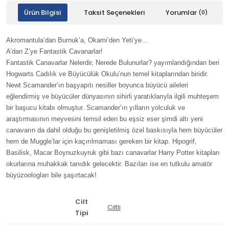
Ürün Bilgisi
Taksit Seçenekleri
Yorumlar
(0)
Akromantula’dan Burnuk’a, Okami’den Yeti’ye…
A’dan Z’ye Fantastik Cavanarlar!
Fantastik Canavarlar Nelerdir, Nerede Bulunurlar? yayımlandığından beri
Hogwarts Cadılık ve Büyücülük Okulu’nun temel kitaplarından biridir.
Newt Scamander’ın başyapıtı nesiller boyunca büyücü aileleri
eğlendirmiş ve büyücüler dünyasının sihirli yaratıklarıyla ilgili muhteşem
bir başucu kitabı olmuştur. Scamander’ın yılların yolculuk ve
araştırmasının meyvesini temsil eden bu eşsiz eser şimdi altı yeni
canavarın da dahil olduğu bu genişletilmiş özel baskısıyla hem büyücüler
hem de Muggle’lar için kaçırılmaması gereken bir kitap. Hipogrif,
Basilisk, Macar Boynuzkuyruk gibi bazı canavarlar Harry Potter kitapları
okurlarına muhakkak tanıdık gelecektir. Bazıları ise en tutkulu amatör
büyüzoologları bile şaşırtacak!
Cilt
Ciltli
Tipi