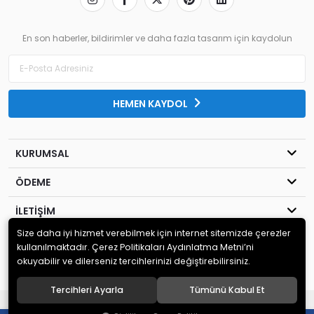
En son haberler, bildirimler ve daha fazla tasarım için kaydolun
HEMEN KAYDOL
KURUMSAL
ÖDEME
İLETİŞİM
Size daha iyi hizmet verebilmek için internet sitemizde çerezler
© 2020
MİLENYUM YAYINCILIK
. Tüm hakları saklıdır.
kullanılmaktadır. Çerez Politikaları Aydınlatma Metni’ni
okuyabilir ve dilerseniz tercihlerinizi değiştirebilirsiniz.
Tercihleri Ayarla
Tümünü Kabul Et
®
Hipotenüs
Yeni Nesil E-Ticaret Sistemleri ile Hazırlanmıştır.