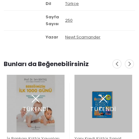
Dil
Türkçe
Sayfa
250
Sayısı
Yazar
Newt Scamander
Bunları da Beğenebilirsiniz
TÜKENDİ
TÜKENDİ
İş Bankası Kültür Yayınları
Yapı Kredi Kültür Sanat