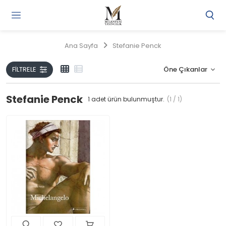
Gi
Y
/
Ana Sayfa
Stefanie Penck
Ü
O
FILTRELE
Stefanie Penck
1
adet ürün bulunmuştur.
(1 / 1)