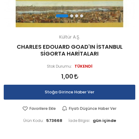
Kültür A.Ş.
CHARLES EDOUARD GOAD'IN İSTANBUL
SİGORTA HARİTALARI
TÜKENDİ
Stok Durumu:
1,00
Stoğa Girince Haber Ver
Favorilere Ekle
Fiyatı Düşünce Haber Ver
573668
Ürün Kodu:
İade Bilgisi: