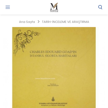
Gi
Y
/
Ana Sayfa
TARİH-İNCELEME VE ARAŞTIRMA
Ü
O