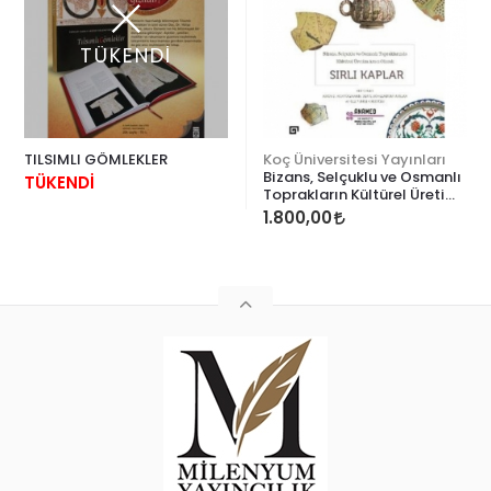
TÜKENDİ
TILSIMLI GÖMLEKLER
Koç Üniversitesi Yayınları
Bizans, Selçuklu ve Osmanlı
TÜKENDİ
Toprakların Kültürel Üretim
Aracı Olarak Sırlı Kaplar
1.800,00