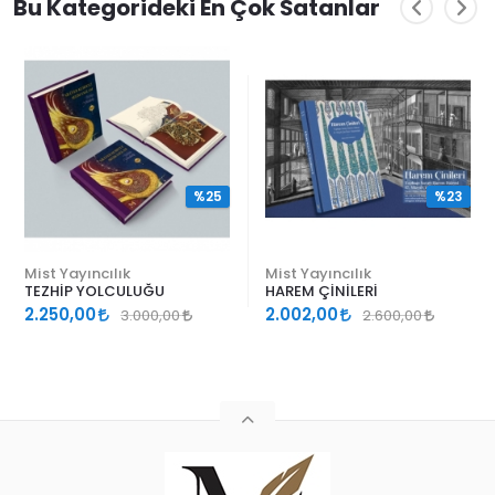
Bu Kategorideki En Çok Satanlar
%25
%23
Mist Yayıncılık
Mist Yayıncılık
TEZHİP YOLCULUĞU
HAREM ÇİNİLERİ
2.250,00
2.002,00
3.000,00
2.600,00