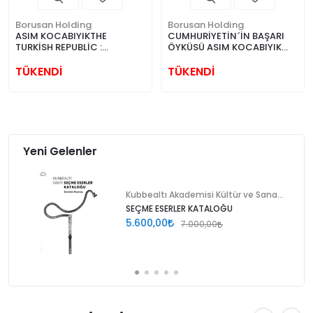
Borusan Holding
Borusan Holding
ASIM KOCABIYIKTHE
CUMHURİYETİN´İN BAŞARI
TURKİSH REPUBLİC :
ÖYKÜSÜ ASIM KOCABIYIK
PARTNERS İN SUCCESS 1924
1924 - 2012
- 2012
TÜKENDİ
TÜKENDİ
Yeni Gelenler
Kubbealtı Akademisi Kültür ve Sanat Vakfı
SEÇME ESERLER KATALOĞU
5.600,00
7.000,00