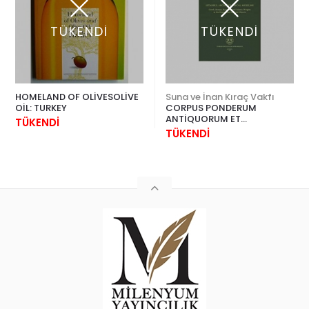
TÜKENDİ
TÜKENDİ
HOMELAND OF OLİVESOLİVE
Suna ve İnan Kıraç Vakfı
OİL: TURKEY
CORPUS PONDERUM
ANTİQUORUM ET
TÜKENDİ
ISLAMICORUM PART 1 &
TÜKENDİ
PART 2