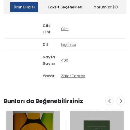
Ürün Bilgisi
Taksit Seçenekleri
Yorumlar
(0)
Cilt
Ciltli
Tipi
Dil
İngilizce
Sayfa
400
Sayısı
Yazar
Zafer Toprak
Bunları da Beğenebilirsiniz