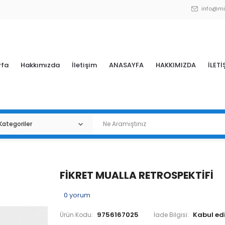
info@mi
yfa
Hakkımızda
İletişim
ANASAYFA
HAKKIMIZDA
İLETİ
FİKRET MUALLA RETROSPEKTİFİ
0
yorum
9756167025
Ürün Kodu:
İade Bilgisi: