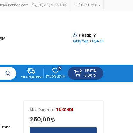
lenyumkitap.com
0 (212) 213 10 30
TR
Türk Lirası
Hesabım
ŞİM
Giriş Yap
/
Üye Ol
0
SEPETIM
0
0,00
FAVORILERIM
SIPARIŞLERIM
TÜKENDİ
Stok Durumu:
250,00