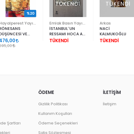
TÜKENDİ
TÜKENDİ
%20
Hayalperest Yayınevi
Emlak Basın Yayın A.Ş.
Arkas
RÖNESANS
İSTANBUL´UN
NACİ
DÜŞÜNCESİ VE
RESSAMI HOCA ALİ
KALMUKOĞLU
RESİM SANATI
RIZA - EV VE ŞEHİR
476,00
TÜKENDİ
TÜKENDİ
595,00
ÖDEME
İLETİŞİM
Gizlilik Politikası
İletişim
Kullanım Koşulları
ade Şartları
Ödeme Seçenekleri
kleri
Satış Sözleşmesi