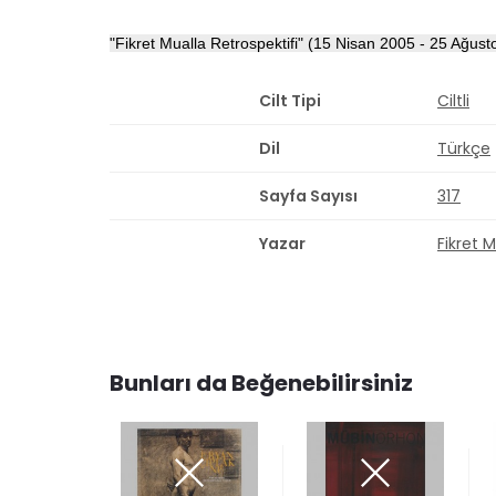
"Fikret Mualla Retrospektifi"
(15 Nisan 2005 - 25 Ağus
Cilt Tipi
Ciltli
Dil
Türkçe
Sayfa Sayısı
317
Yazar
Fikret M
Bunları da Beğenebilirsiniz