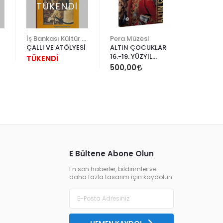
TÜKENDİ
TÜK
İş Bankası Kültür Yayınları
Pera Müzesi
ÇALLI VE ATÖLYESİ
ALTIN ÇOCUKLAR
EJDERHA
16.-19. YÜZYIL
FANTAST
TÜKENDİ
AVRUPASI'NDAN
KARAKTE
500,00
TÜKEND
PORTRELER
ÇİZİMİ
E Bültene Abone Olun
En son haberler, bildirimler ve
daha fazla tasarım için kaydolun