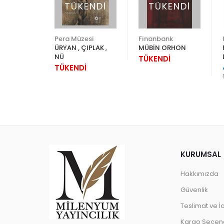
TÜKENDİ
TÜKENDİ
Yapı Kredi Kültür Sanat
Pera Müzesi
Finanbank
İS
ÜRYAN , ÇIPLAK ,
MÜBİN ORHON
IN
NÜ
TÜKENDİ
N ŞENLİK
00
TÜKENDİ
KURUMSAL
Hakkımızda
Güvenlik
Teslimat ve İ
Kargo Seçene