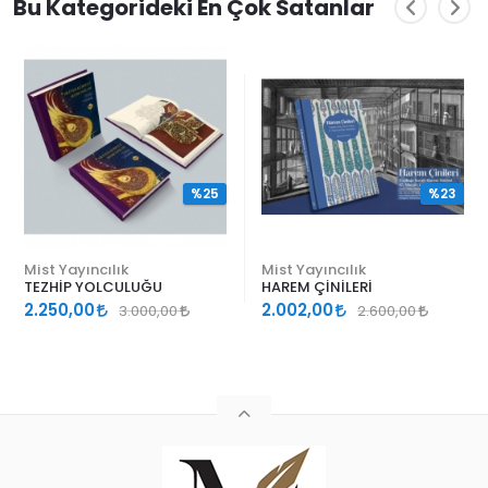
Bu Kategorideki En Çok Satanlar
%25
%23
Mist Yayıncılık
Mist Yayıncılık
TEZHİP YOLCULUĞU
HAREM ÇİNİLERİ
2.250,00
2.002,00
3.000,00
2.600,00