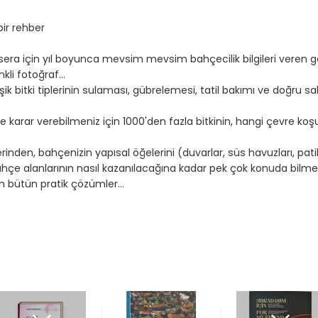
bir rehber
 sera için yıl boyunca mevsim mevsim bahçecilik bilgileri veren g
li fotoğraf...
işik bitki tiplerinin sulaması, gübrelemesi, tatil bakımı ve doğru sak
e karar verebilmeniz için 1000'den fazla bitkinin, hangi çevre koşul
nden, bahçenizin yapısal öğelerini (duvarlar, süs havuzları, patika
bahçe alanlarının nasıl kazanılacağına kadar pek çok konuda bilmek 
 bütün pratik çözümler...