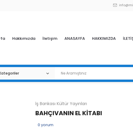
info@mi
yfa
Hakkımızda
İletişim
ANASAYFA
HAKKIMIZDA
İLETİ
İş Bankası Kültür Yayınları
BAHÇIVANIN EL KİTABI
0
yorum