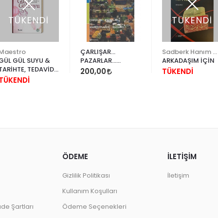
TÜKENDİ
TÜKENDİ
Maestro
ÇARLIŞAR...
Sadberk Hanım Müzesi
GÜL GÜL SUYU &
PAZARLAR...
ARKADAŞIM İÇİN
TARİHTE, TEDAVİDE
MARKETPLACES...
200,00
TÜKENDİ
VE GELENEKTEKİ
BAZAARS
TÜKENDİ
YERİ
ÖDEME
İLETİŞİM
Gizlilik Politikası
İletişim
Kullanım Koşulları
ade Şartları
Ödeme Seçenekleri