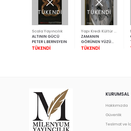
TÜKENDİ
TÜKENDİ
LAR
Scala Yayıncılık
Yapı Kredi Kültür Sanat
ALTININ GÜCÜ
ZAMANIN
AŞI
PETER L.BERNSYEIN
GÖRÜNEN YÜZÜ
AF
SAATLER
TÜKENDİ
TÜKENDİ
KURUMSAL
Hakkımızda
Güvenlik
Teslimat ve İ