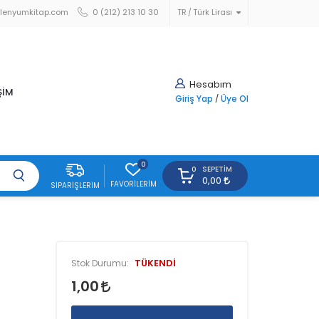
lenyumkitap.com
0 (212) 213 10 30
TR
Türk Lirası
Hesabım
ŞİM
Giriş Yap
/
Üye Ol
0
SEPETIM
0
0,00
FAVORILERIM
SIPARIŞLERIM
TÜKENDİ
Stok Durumu:
1,00