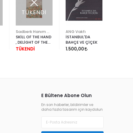
TÜKENDİ
Sadberk Hanım Müzesi
ANG Vakfı
SKİLL OF THE HAND
İSTANBUL'DA
ANSİKLO
, DELİGHT OF THE
BAHÇE VE ÇİÇEK
GİYİM K
EYE
MODA S
TÜKENDİ
1.500,00
168,00
E Bültene Abone Olun
En son haberler, bildirimler ve
daha fazla tasarım için kaydolun