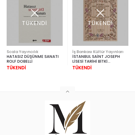
TÜKENDİ
TÜKENDİ
Scala Yayıncılık
İş Bankası Kültür Yayınları
HATASIZ DÜŞÜNME SANATI
İSTANBUL SAİNT JOSEPH
ROLF DOBELLİ
LİSESİ TARİHİ BİTKİ
KOLEKSİYONU (2 CİLT)
TÜKENDİ
TÜKENDİ