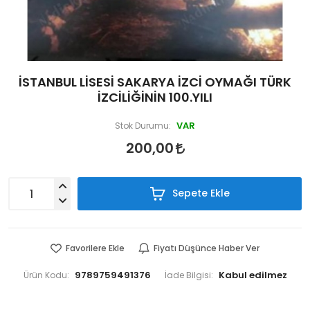
İSTANBUL LİSESİ SAKARYA İZCİ OYMAĞI TÜRK
İZCİLİĞİNİN 100.YILI
VAR
Stok Durumu:
200,00
Sepete Ekle
Favorilere Ekle
Fiyatı Düşünce Haber Ver
9789759491376
Ürün Kodu:
İade Bilgisi: