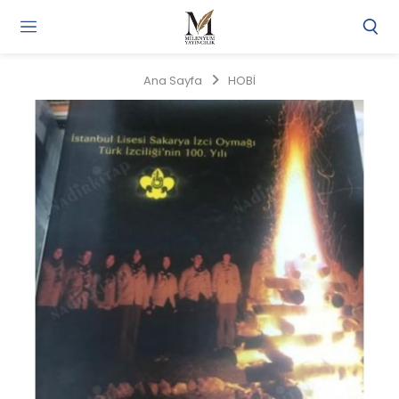
Gi
Y
/
Ana Sayfa
HOBİ
Ü
O