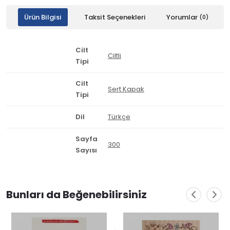
Ürün Bilgisi
Taksit Seçenekleri
Yorumlar
(0)
Cilt
Ciltli
Tipi
Cilt
Sert Kapak
Tipi
Dil
Türkçe
Sayfa
300
Sayısı
Bunları da Beğenebilirsiniz