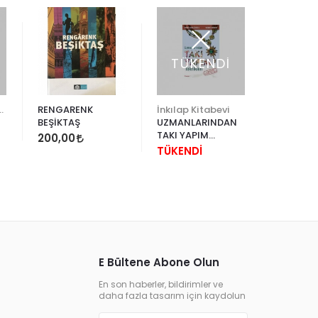
TÜKENDİ
TÜK
ültür Yayınları
RENGARENK
İnkılap Kitabevi
BEŞİKTAŞ
UZMANLARINDAN
TOPKAPI
TAKI YAPIM
SAAT
200,00
TEKNİKLERİ
KOLEKSİ
TÜKENDİ
TÜKEND
DÜNYAN
KISKAND
SAATLER
E Bültene Abone Olun
En son haberler, bildirimler ve
daha fazla tasarım için kaydolun