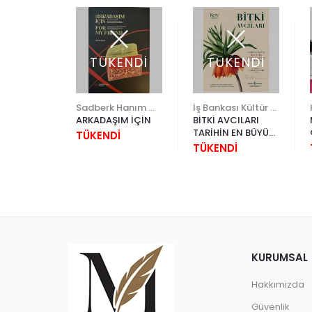
ENDİ
TÜKENDİ
TÜKENDİ
Sadberk Hanım Müzesi
İş Bankası Kültür Yayınları
ARKADAŞIM İÇİN
BİTKİ AVCILARI
TARİHİN EN BÜYÜK
İ
TÜKENDİ
BOTANİK
TÜKENDİ
KAŞİFLERİNİN
MACERALARI
KURUMSAL
Hakkımızda
Güvenlik