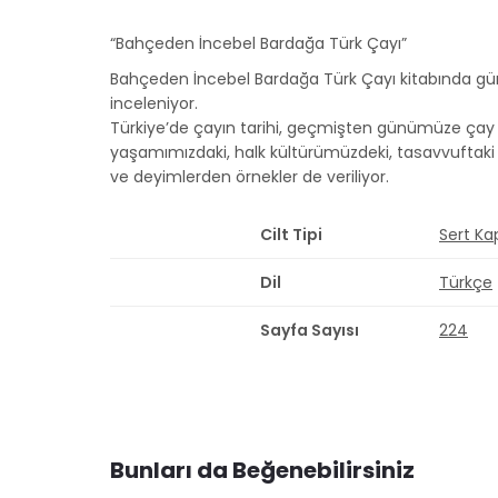
“Bahçeden İncebel Bardağa Türk Çayı”
Bahçeden İncebel Bardağa Türk Çayı kitabında günl
inceleniyor.
Türkiye’de çayın tarihi, geçmişten günümüze çay k
yaşamımızdaki, halk kültürümüzdeki, tasavvuftaki ve
ve deyimlerden örnekler de veriliyor.
Cilt Tipi
Sert Ka
Dil
Türkçe
Sayfa Sayısı
224
Bunları da Beğenebilirsiniz