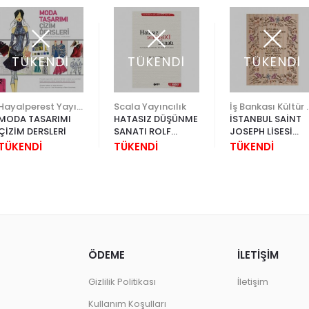
TÜKENDİ
TÜKENDİ
TÜKENDİ
Hayalperest Yayınevi
Scala Yayıncılık
İş Bankası K
MODA TASARIMI
HATASIZ DÜŞÜNME
İSTANBUL SAİNT
ÇİZİM DERSLERİ
SANATI ROLF
JOSEPH LİSESİ
DOBELLİ
TARİHİ BİTKİ
TÜKENDİ
TÜKENDİ
TÜKENDİ
KOLEKSİYONU (2
CİLT)
ÖDEME
İLETİŞİM
Gizlilik Politikası
İletişim
Kullanım Koşulları