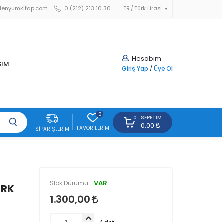
lenyumkitap.com
0 (212) 213 10 30
TR
Türk Lirası
Hesabım
ŞİM
Giriş Yap
/
Üye Ol
0
SEPETIM
0
0,00
FAVORILERIM
SIPARIŞLERIM
VAR
Stok Durumu:
ÜRK
1.300,00