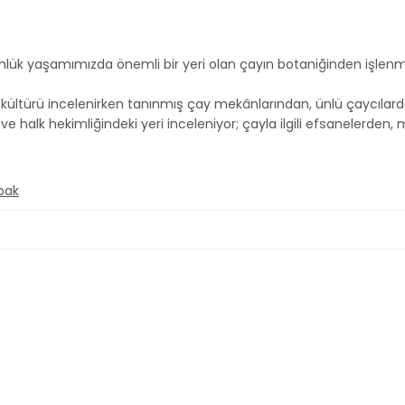
ük yaşamımızda önemli bir yeri olan çayın botaniğinden işlenme
ültürü incelenirken tanınmış çay mekânlarından, ünlü çaycılardan
 halk hekimliğindeki yeri inceleniyor; çayla ilgili efsanelerden, 
pak