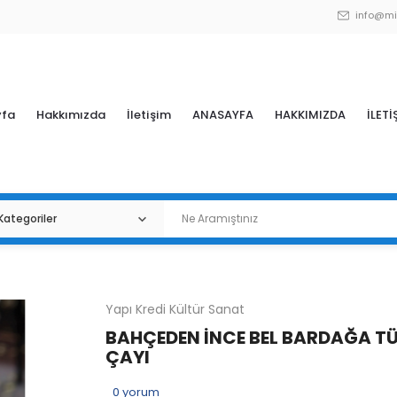
info@mi
yfa
Hakkımızda
İletişim
ANASAYFA
HAKKIMIZDA
İLETİ
Yapı Kredi Kültür Sanat
BAHÇEDEN İNCE BEL BARDAĞA T
ÇAYI
0
yorum