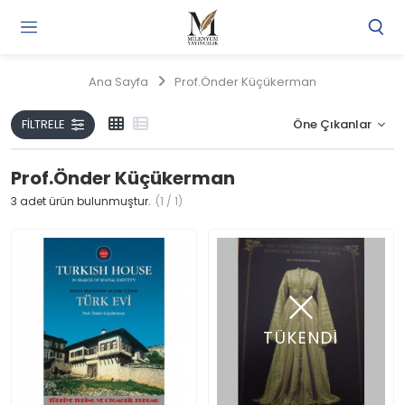
Gi
Y
/
Ana Sayfa
Prof.Önder Küçükerman
Ü
O
FILTRELE
Prof.Önder Küçükerman
3
adet ürün bulunmuştur.
(1 / 1)
TÜKENDİ