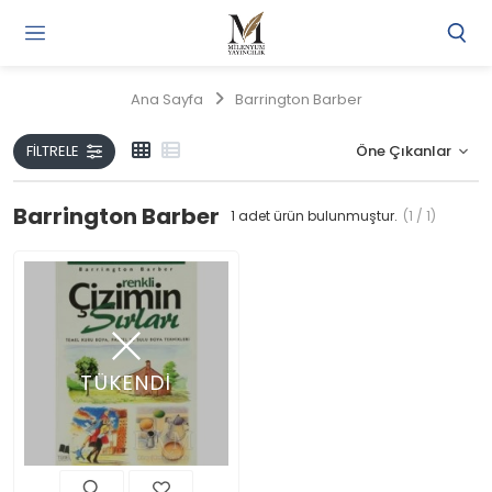
Gi
Y
/
Ana Sayfa
Barrington Barber
Ü
O
FILTRELE
Barrington Barber
1
adet ürün bulunmuştur.
(1 / 1)
TÜKENDİ