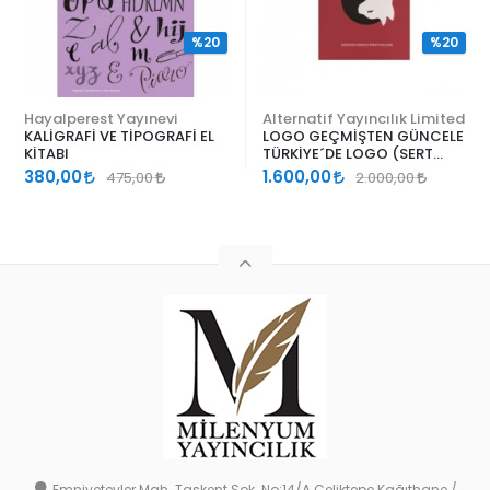
%20
%20
Hayalperest Yayınevi
Alternatif Yayıncılık Limited
KALİGRAFİ VE TİPOGRAFİ EL
LOGO GEÇMİŞTEN GÜNCELE
KİTABI
TÜRKİYE´DE LOGO (SERT
KAPAK)
380,00
1.600,00
475,00
2.000,00