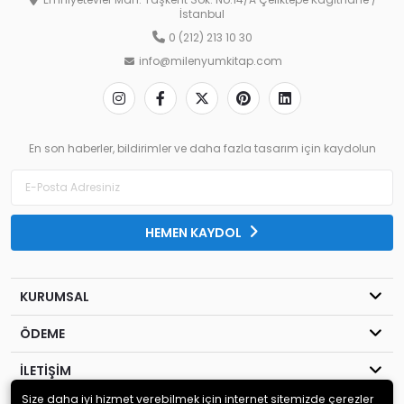
Emniyetevler Mah. Taşkent Sok. No:14/A Çeliktepe Kağıthane /
İstanbul
0 (212) 213 10 30
info@milenyumkitap.com
En son haberler, bildirimler ve daha fazla tasarım için kaydolun
HEMEN KAYDOL
KURUMSAL
ÖDEME
İLETİŞİM
Size daha iyi hizmet verebilmek için internet sitemizde çerezler