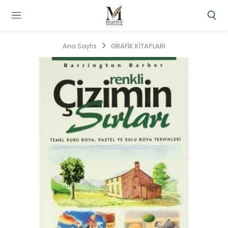
Gi
Y
/
Ana Sayfa
GRAFİK KİTAPLARI
Ü
O