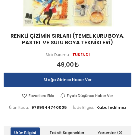
RENKLİ ÇİZİMİN SIRLARI (TEMEL KURU BOYA,
PASTEL VE SULU BOYA TEKNİKLERİ)
TÜKENDİ
Stok Durumu:
49,00
Stoğa Girince Haber Ver
Favorilere Ekle
Fiyatı Düşünce Haber Ver
9789944740005
Ürün Kodu:
İade Bilgisi:
Ürün Bilgisi
Taksit Seçenekleri
Yorumlar
(0)