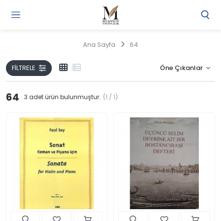
Gi
Y
/
Ana Sayfa
64
Ü
O
FILTRELE
64
3
adet ürün bulunmuştur.
(1 / 1)