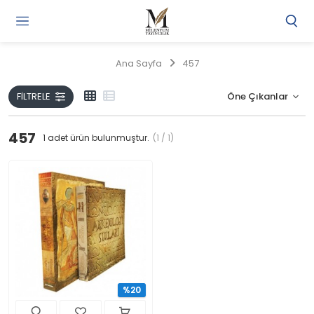
Gi
Y
/
Ana Sayfa
457
Ü
O
FILTRELE
457
1
adet ürün bulunmuştur.
(1 / 1)
%20