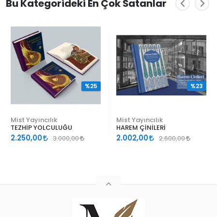
Bu Kategorideki En Çok Satanlar
%25
%23
Mist Yayıncılık
Mist Yayıncılık
TEZHİP YOLCULUĞU
HAREM ÇİNİLERİ
2.250,00
2.002,00
3.000,00
2.600,00