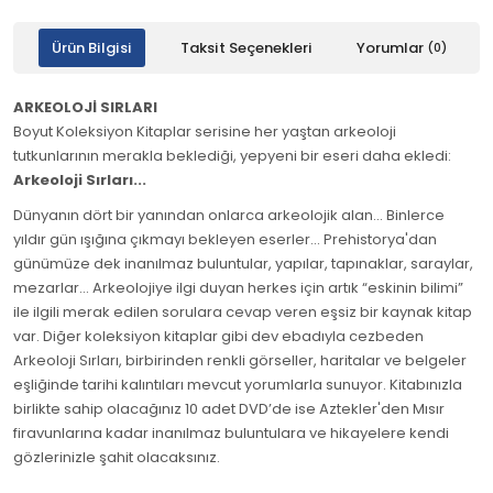
Ürün Bilgisi
Taksit Seçenekleri
Yorumlar
(0)
ARKEOLOJİ SIRLARI
Boyut Koleksiyon Kitaplar serisine her yaştan arkeoloji
tutkunlarının merakla beklediği, yepyeni bir eseri daha ekledi:
Arkeoloji Sırları...
Dünyanın dört bir yanından onlarca arkeolojik alan... Binlerce
yıldır gün ışığına çıkmayı bekleyen eserler... Prehistorya'dan
günümüze dek inanılmaz buluntular, yapılar, tapınaklar, saraylar,
mezarlar... Arkeolojiye ilgi duyan herkes için artık “eskinin bilimi”
ile ilgili merak edilen sorulara cevap veren eşsiz bir kaynak kitap
var. Diğer koleksiyon kitaplar gibi dev ebadıyla cezbeden
Arkeoloji Sırları, birbirinden renkli görseller, haritalar ve belgeler
eşliğinde tarihi kalıntıları mevcut yorumlarla sunuyor. Kitabınızla
birlikte sahip olacağınız 10 adet DVD’de ise Aztekler'den Mısır
firavunlarına kadar inanılmaz buluntulara ve hikayelere kendi
gözlerinizle şahit olacaksınız.