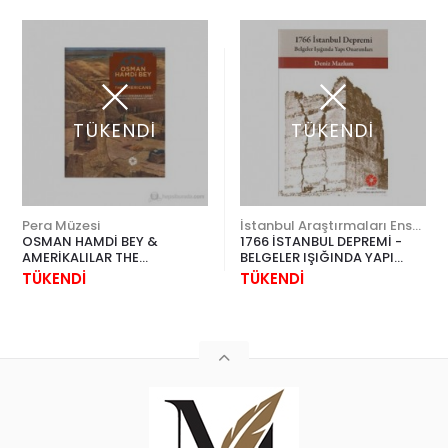
TÜKENDİ
TÜKENDİ
Pera Müzesi
İstanbul Araştırmaları Enstitüsü
OSMAN HAMDİ BEY &
1766 İSTANBUL DEPREMİ -
AMERİKALILAR THE
BELGELER IŞIĞINDA YAPI
AMERICANS
ONARIMLARI
TÜKENDİ
TÜKENDİ