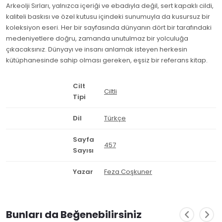
Arkeolji Sırları, yalnızca içeriği ve ebadıyla değil, sert kapaklı cildi,
kaliteli baskısı ve özel kutusu içindeki sunumuyla da kusursuz bir
koleksiyon eseri. Her bir sayfasında dünyanın dört bir tarafındaki
medeniyetlere doğru, zamanda unutulmaz bir yolculuğa
çıkacaksınız. Dünyayı ve insanı anlamak isteyen herkesin
kütüphanesinde sahip olması gereken, eşsiz bir referans kitap.
Cilt
Ciltli
Tipi
Dil
Türkçe
Sayfa
457
Sayısı
Yazar
Feza Coşkuner
Bunları da Beğenebilirsiniz