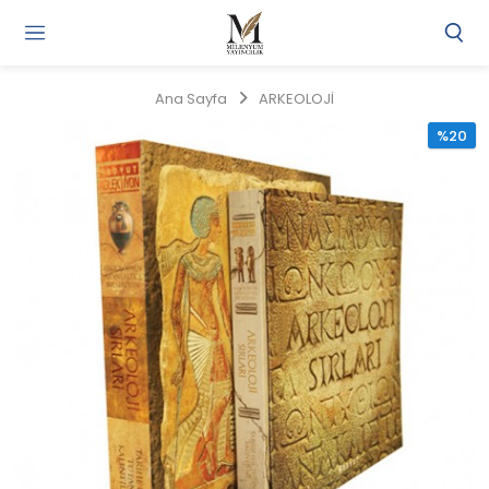
Gi
Y
/
Ana Sayfa
ARKEOLOJİ
Ü
O
%20