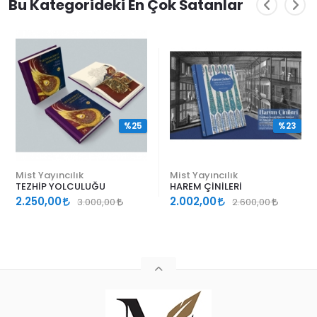
Bu Kategorideki En Çok Satanlar
%25
%23
Mist Yayıncılık
Mist Yayıncılık
TEZHİP YOLCULUĞU
HAREM ÇİNİLERİ
2.250,00
2.002,00
3.000,00
2.600,00