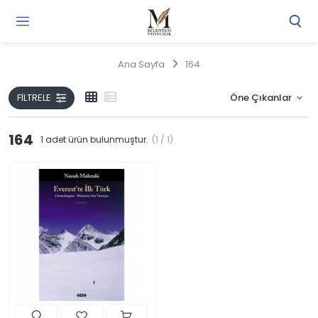
Gi
Y
/
Ana Sayfa
164
Ü
O
FILTRELE
164
1
adet ürün bulunmuştur.
(1 / 1)