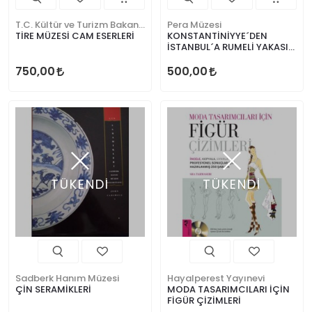
T.C. Kültür ve Turizm Bakanlığı
Pera Müzesi
TİRE MÜZESİ CAM ESERLERİ
KONSTANTİNİYYE´DEN
İSTANBUL´A RUMELİ YAKASI
FOTOĞRAFLARI
750,00
500,00
TÜKENDİ
TÜKENDİ
Sadberk Hanım Müzesi
Hayalperest Yayınevi
ÇİN SERAMİKLERİ
MODA TASARIMCILARI İÇİN
FİGÜR ÇİZİMLERİ