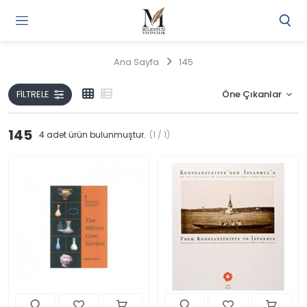
Gi
Y
/
Ana Sayfa
145
Ü
O
FILTRELE
145
4
adet ürün bulunmuştur.
(1 / 1)