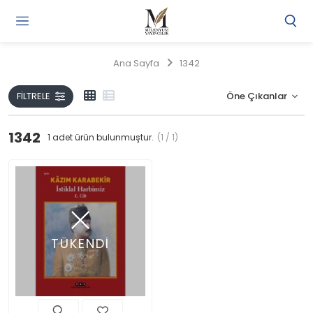
Gi
Y
/
Ana Sayfa
1342
Ü
O
FILTRELE
1342
1
adet ürün bulunmuştur.
(1 / 1)
TÜKENDİ