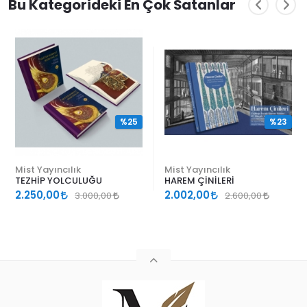
Bu Kategorideki En Çok Satanlar
%25
%23
Mist Yayıncılık
Mist Yayıncılık
TEZHİP YOLCULUĞU
HAREM ÇİNİLERİ
2.250,00
2.002,00
3.000,00
2.600,00