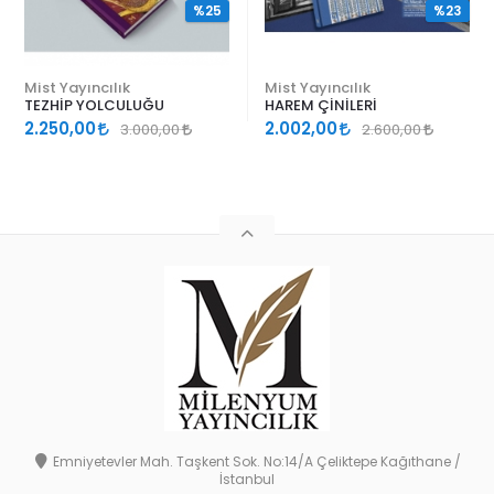
%25
%23
Mist Yayıncılık
Mist Yayıncılık
TEZHİP YOLCULUĞU
HAREM ÇİNİLERİ
2.250,00
2.002,00
3.000,00
2.600,00
Emniyetevler Mah. Taşkent Sok. No:14/A Çeliktepe Kağıthane /
İstanbul