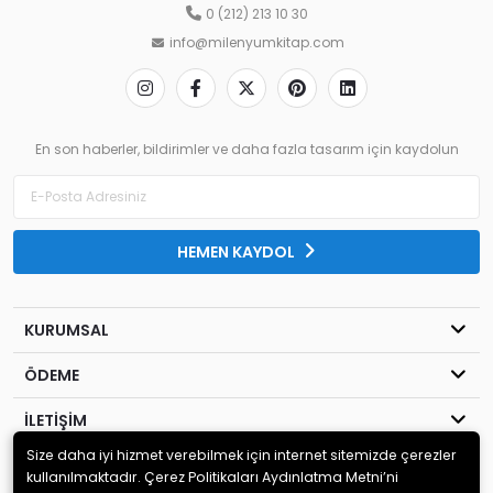
0 (212) 213 10 30
info@milenyumkitap.com
En son haberler, bildirimler ve daha fazla tasarım için kaydolun
HEMEN KAYDOL
KURUMSAL
ÖDEME
İLETİŞİM
Size daha iyi hizmet verebilmek için internet sitemizde çerezler
© 2020
MİLENYUM YAYINCILIK
. Tüm hakları saklıdır.
kullanılmaktadır. Çerez Politikaları Aydınlatma Metni’ni