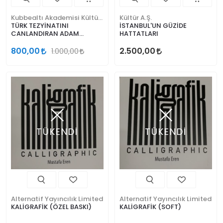
Kubbealtı Akademisi Kültür ve Sanat Vakfı
Kültür A.Ş.
TÜRK TEZYİNATINI
İSTANBUL'UN GÜZİDE
CANLANDIRAN ADAM
HATTATLARI
FEYZULLAH DAYIGİL 1910 1949
The Man Who Revived
800,00
2.500,00
1.000,00
Turkish Decorative
TÜKENDİ
TÜKENDİ
Alternatif Yayıncılık Limited
Alternatif Yayıncılık Limited
KALİGRAFİK (ÖZEL BASKI)
KALİGRAFİK (SOFT)