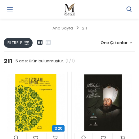
Gi
Y
/
Ana Sayfa
211
Ü
O
FILTRELE
211
5
adet ürün bulunmuştur.
(1 / 1)
%20