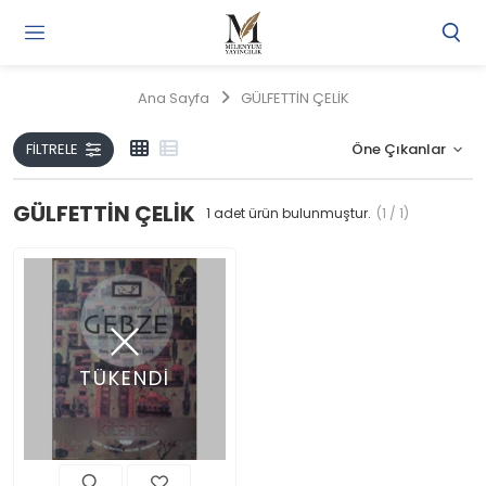
Gi
Y
/
Ana Sayfa
GÜLFETTİN ÇELİK
Ü
O
FILTRELE
GÜLFETTİN ÇELİK
1
adet ürün bulunmuştur.
(1 / 1)
TÜKENDİ