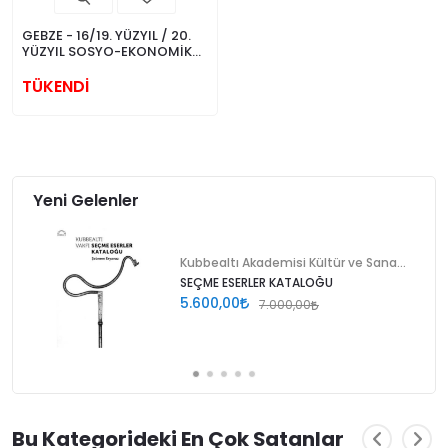
GEBZE - 16/19. YÜZYIL / 20.
YÜZYIL SOSYO-EKONOMİK
BİR İNCELEME (2 CİLT
TAKIM)
TÜKENDİ
Yeni Gelenler
Kubbealtı Akademisi Kültür ve Sanat Vakfı
SEÇME ESERLER KATALOĞU
5.600,00
7.000,00
Bu Kategorideki En Çok Satanlar