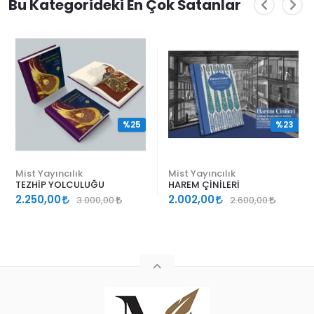
Bu Kategorideki En Çok Satanlar
%25
%23
Mist Yayıncılık
Mist Yayıncılık
TEZHİP YOLCULUĞU
HAREM ÇİNİLERİ
2.250,00
2.002,00
3.000,00
2.600,00