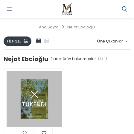
Gi
Y
/
Ana Sayfa
Nejat Ebcioğlu
Ü
O
FILTRELE
Nejat Ebcioğlu
1
adet ürün bulunmuştur.
(1 / 1)
TÜKENDİ