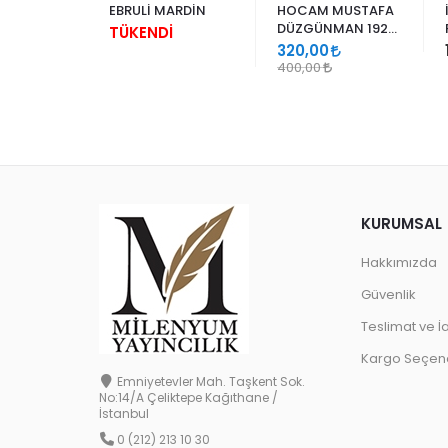
NBUL
EBRULİ MARDİN
HOCAM MUSTAFA
DÜZGÜNMAN 1920
0
TÜKENDİ
- 1990
320,00
400,00
KURUMSAL
Hakkımızda
Güvenlik
Teslimat ve İ
Kargo Seçene
Emniyetevler Mah. Taşkent Sok.
No:14/A Çeliktepe Kağıthane /
İstanbul
0 (212) 213 10 30