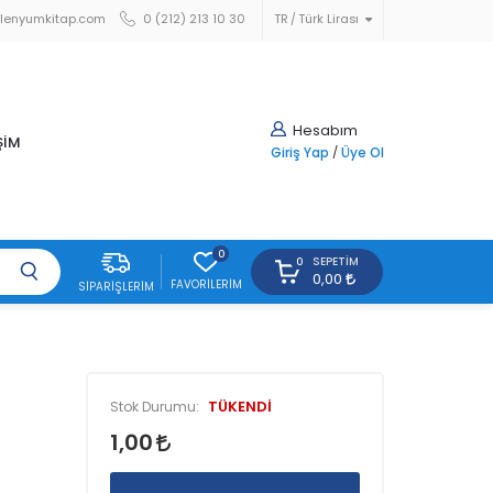
lenyumkitap.com
0 (212) 213 10 30
TR
Türk Lirası
Hesabım
ŞİM
Giriş Yap
/
Üye Ol
0
SEPETIM
0
0,00
FAVORILERIM
SIPARIŞLERIM
TÜKENDİ
Stok Durumu:
1,00