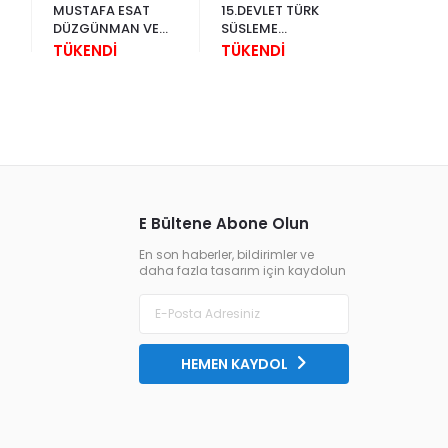
MUSTAFA ESAT
15.DEVLET TÜRK
BATTAL
DÜZGÜNMAN VE
SÜSLEME
BARUTA 
K
EBRÛ
SANATLARI
TÜKENDİ
TÜKENDİ
TÜKEND
YARIŞMASI
SERGİSİ( HÜSN-İ
HAT / TEZHİP /
MİNYATÜR / ÇİNİ
DESENİ / EBRU
E Bültene Abone Olun
En son haberler, bildirimler ve
daha fazla tasarım için kaydolun
HEMEN KAYDOL