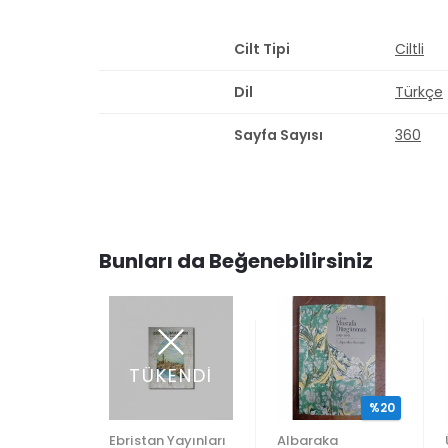
Cilt Tipi
Ciltli
Dil
Türkçe
Sayfa Sayısı
360
Bunları da Beğenebilirsiniz
TÜKENDİ
%20
Yayınları
Ebristan Yayınları
Albaraka