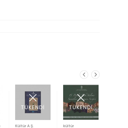
TÜKENDİ
TÜKENDİ
TÜK
ı
Kültür A.Ş.
kültür
Ebristan 