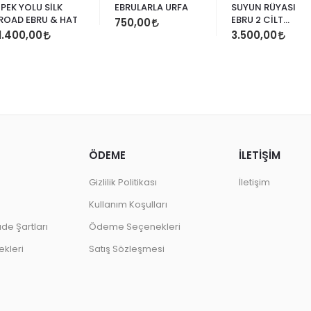
İPEK YOLU SİLK
EBRULARLA URFA
SUYUN RÜYASI
ROAD EBRU & HAT
EBRU 2 CİLT
750,00
YAŞAYAN GELENE
1.400,00
3.500,00
I.CİLT YENİ
ARAYIŞLAR 2.CİLT
ÖDEME
İLETİŞİM
Gizlilik Politikası
İletişim
Kullanım Koşulları
ade Şartları
Ödeme Seçenekleri
kleri
Satış Sözleşmesi