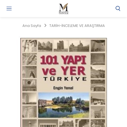
Gi
Y
/
Ana Sayfa
TARİH-İNCELEME VE ARAŞTIRMA
Ü
O