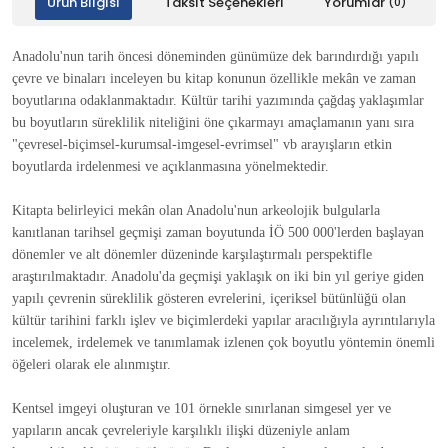
Ürün Bilgisi
Taksit Seçenekleri
Yorumlar
(0)
Anadolu'nun tarih öncesi döneminden günümüze dek barındırdığı yapılı
çevre ve binaları inceleyen bu kitap konunun özellikle mekân ve zaman
boyutlarına odaklanmaktadır. Kültür tarihi yazımında çağdaş yaklaşımlar
bu boyutların süreklilik niteliğini öne çıkarmayı amaçlamanın yanı sıra
"çevresel-biçimsel-kurumsal-imgesel-evrimsel" vb arayışların etkin
boyutlarda irdelenmesi ve açıklanmasına yönelmektedir.
Kitapta belirleyici mekân olan Anadolu'nun arkeolojik bulgularla
kanıtlanan tarihsel geçmişi zaman boyutunda İÖ 500 000'lerden başlayan
dönemler ve alt dönemler düzeninde karşılaştırmalı perspektifle
araştırılmaktadır. Anadolu'da geçmişi yaklaşık on iki bin yıl geriye giden
yapılı çevrenin süreklilik gösteren evrelerini, içeriksel bütünlüğü olan
kültür tarihini farklı işlev ve biçimlerdeki yapılar aracılığıyla ayrıntılarıyla
incelemek, irdelemek ve tanımlamak izlenen çok boyutlu yöntemin önemli
öğeleri olarak ele alınmıştır.
Kentsel imgeyi oluşturan ve 101 örnekle sınırlanan simgesel yer ve
yapıların ancak çevreleriyle karşılıklı ilişki düzeniyle anlam