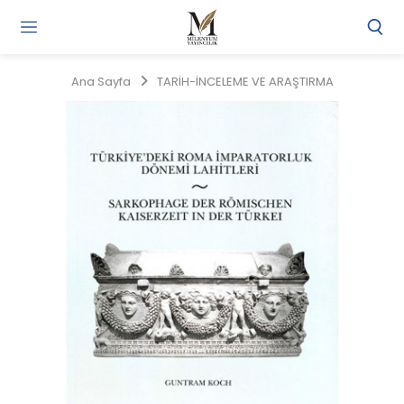
Gi
Y
/
Ana Sayfa
TARİH-İNCELEME VE ARAŞTIRMA
Ü
O