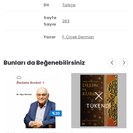
Dil
Türkçe
Sayfa
263
Sayısı
Yazar
F. Çiçek Derman
Bunları da Beğenebilirsiniz
TÜKENDİ
%20