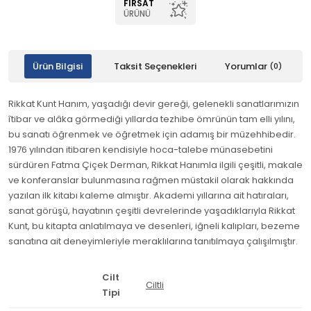
FIRSAT
ÜRÜNÜ
Ürün Bilgisi
Taksit Seçenekleri
Yorumlar
(0)
Rikkat Kunt Hanım, yaşadığı devir gereği, gelenekli sanatlarımızın
îtibar ve alâka görmediği yıllarda tezhibe ömrünün tam elli yılını,
bu sanatı öğrenmek ve öğretmek için adamış bir müzehhibedir.
1976 yılından itibaren kendisiyle hoca-talebe münasebetini
sürdüren Fatma Çiçek Derman, Rikkat Hanımla ilgili çeşitli, makale
ve konferanslar bulunmasına rağmen müstakil olarak hakkında
yazılan ilk kitabı kaleme almıştır. Akademi yıllarına ait hatıraları,
sanat görüşü, hayatının çeşitli devrelerinde yaşadıklarıyla Rikkat
Kunt, bu kitapta anlatılmaya ve desenleri, iğneli kalıpları, bezeme
sanatına ait deneyimleriyle meraklılarına tanıtılmaya çalışılmıştır.
Cilt
Ciltli
Tipi