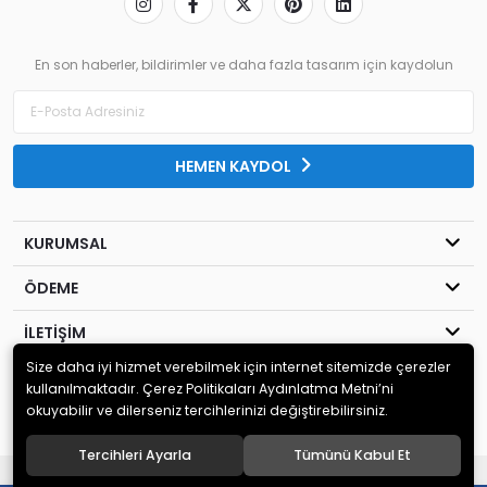
En son haberler, bildirimler ve daha fazla tasarım için kaydolun
HEMEN KAYDOL
KURUMSAL
ÖDEME
İLETİŞİM
Size daha iyi hizmet verebilmek için internet sitemizde çerezler
© 2020
MİLENYUM YAYINCILIK
. Tüm hakları saklıdır.
kullanılmaktadır. Çerez Politikaları Aydınlatma Metni’ni
okuyabilir ve dilerseniz tercihlerinizi değiştirebilirsiniz.
Tercihleri Ayarla
Tümünü Kabul Et
®
Hipotenüs
Yeni Nesil E-Ticaret Sistemleri ile Hazırlanmıştır.