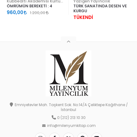
Kubbealtı Akademisi Kültür ve Sanat Vakfı
Yazıgen Yayıncılık
ÖMRÜMÜN BEREKETİ : 4
TÜRK SANATINDA DESEN VE
KURGU
960,00
1.200,00
TÜKENDİ
Emniyetevler Mah. Taşkent Sok. No:14/A Çeliktepe Kağıthane /
İstanbul
0 (212) 213 10 30
info@milenyumkitap.com