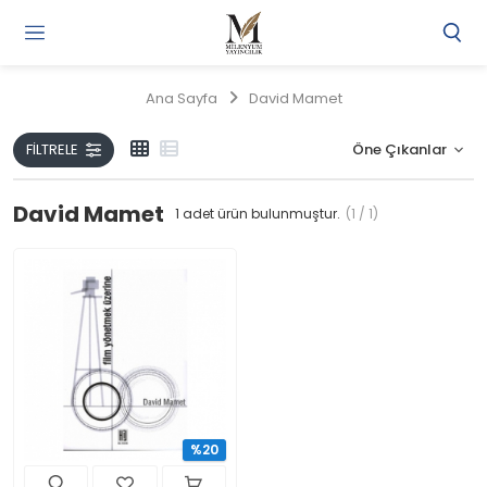
Gi
Y
/
Ana Sayfa
David Mamet
Ü
O
FILTRELE
David Mamet
1
adet ürün bulunmuştur.
(1 / 1)
%20