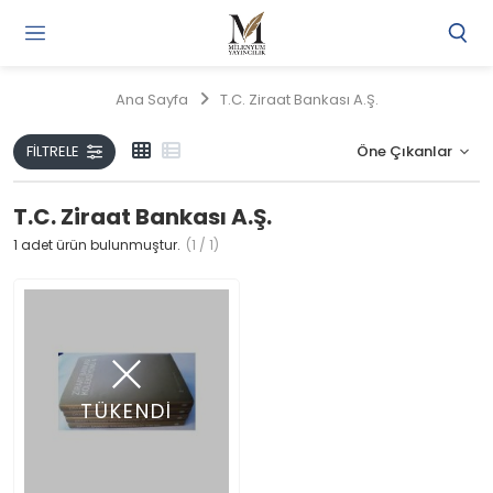
Gi
Y
/
Ana Sayfa
T.C. Ziraat Bankası A.Ş.
Ü
O
FILTRELE
T.C. Ziraat Bankası A.Ş.
1
adet ürün bulunmuştur.
(1 / 1)
TÜKENDİ