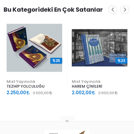
Bu Kategorideki En Çok Satanlar
%25
%23
Mist Yayıncılık
Mist Yayıncılık
TEZHİP YOLCULUĞU
HAREM ÇİNİLERİ
2.250,00
2.002,00
3.000,00
2.600,00