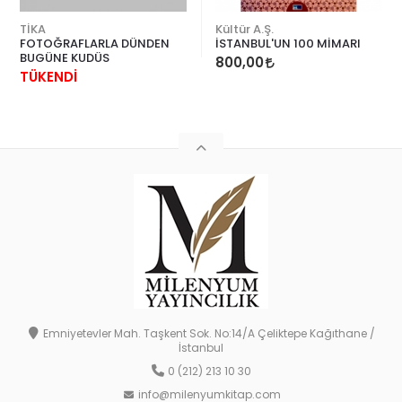
TİKA
Kültür A.Ş.
FOTOĞRAFLARLA DÜNDEN
İSTANBUL'UN 100 MİMARI
BUGÜNE KUDÜS
800,00
TÜKENDİ
Emniyetevler Mah. Taşkent Sok. No:14/A Çeliktepe Kağıthane /
İstanbul
0 (212) 213 10 30
info@milenyumkitap.com