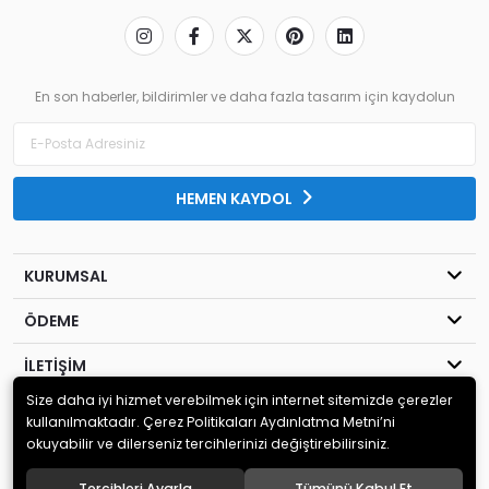
En son haberler, bildirimler ve daha fazla tasarım için kaydolun
HEMEN KAYDOL
KURUMSAL
ÖDEME
İLETİŞİM
Size daha iyi hizmet verebilmek için internet sitemizde çerezler
© 2020
MİLENYUM YAYINCILIK
. Tüm hakları saklıdır.
kullanılmaktadır. Çerez Politikaları Aydınlatma Metni’ni
okuyabilir ve dilerseniz tercihlerinizi değiştirebilirsiniz.