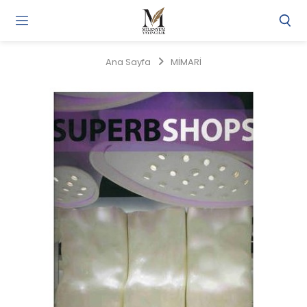
Gi
Y
/
Ana Sayfa
MİMARİ
Ü
O