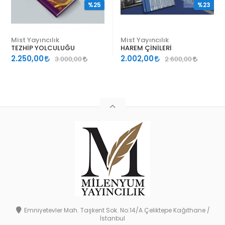
%25
%23
Mist Yayıncılık
Mist Yayıncılık
TEZHİP YOLCULUĞU
HAREM ÇİNİLERİ
2.250,00
2.002,00
3.000,00
2.600,00
Emniyetevler Mah. Taşkent Sok. No:14/A Çeliktepe Kağıthane /
İstanbul