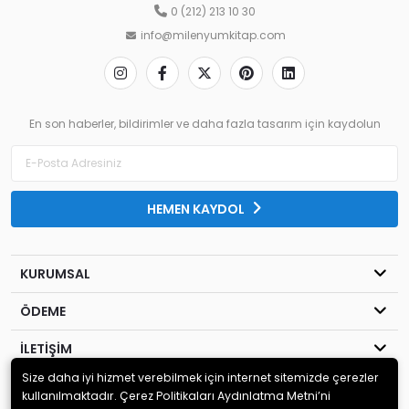
0 (212) 213 10 30
info@milenyumkitap.com
En son haberler, bildirimler ve daha fazla tasarım için kaydolun
HEMEN KAYDOL
KURUMSAL
ÖDEME
İLETİŞİM
Size daha iyi hizmet verebilmek için internet sitemizde çerezler
© 2020
MİLENYUM YAYINCILIK
. Tüm hakları saklıdır.
kullanılmaktadır. Çerez Politikaları Aydınlatma Metni’ni