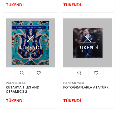
PART 2
TÜKENDİ
TÜKENDİ
TÜKENDİ
TÜKENDİ
Pera Müzesi
Pera Müzesi
KÜTAHYA TILES AND
FOTOĞRAFLARLA ATATÜRK
CERAMICS 2
TÜKENDİ
TÜKENDİ