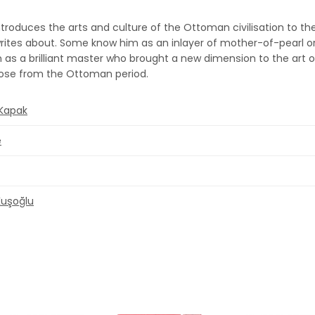
troduces the arts and culture of the Ottoman civilisation to t
ites about. Some know him as an inlayer of mother-of-pearl or s
im as a brilliant master who brought a new dimension to the art o
those from the Ottoman period.
 Kapak
e
Kuşoğlu