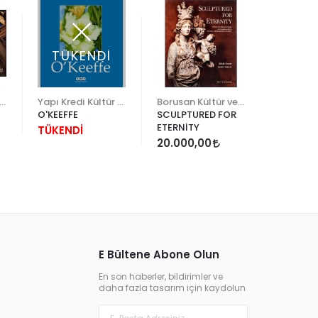
TÜKENDİ
TÜK
rusan Kültür ve Sanat
Yapı Kredi Kültür Sanat
Borusan Kültür ve Sanat
Ahmet E
O'KEEFFE
SCULPTURED FOR
IN PURSU
ETERNİTY
EXCELLE
TÜKENDİ
20.000,00
TÜKEND
E Bültene Abone Olun
En son haberler, bildirimler ve
daha fazla tasarım için kaydolun