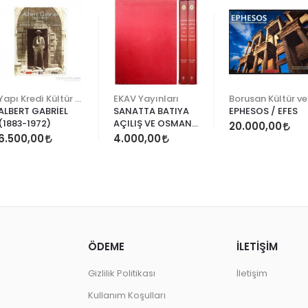
Yapı Kredi Kültür Sanat
EKAV Yayınları
Bo
ALBERT GABRİEL
SANATTA BATIYA
EPHESOS / EFES
(1883-1972)
AÇILIŞ VE OSMAN
20.000,00
HAMDİ (2 CİLT)
6.500,00
4.000,00
ÖDEME
İLETİŞİM
Gizlilik Politikası
İletişim
Kullanım Koşulları