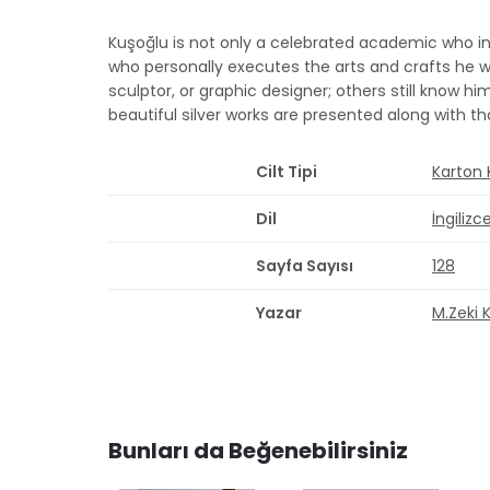
Kuşoğlu is not only a celebrated academic who in
who personally executes the arts and crafts he wr
sculptor, or graphic designer; others still know h
beautiful silver works are presented along with 
Cilt Tipi
Karton
Dil
İngilizc
Sayfa Sayısı
128
Yazar
M.Zeki 
Bunları da Beğenebilirsiniz