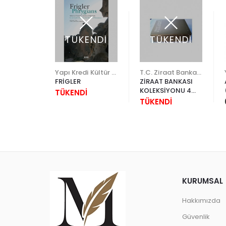
ENDİ
TÜKENDİ
TÜKENDİ
.
Yapı Kredi Kültür Sanat
T.C. Ziraat Bankası A.Ş.
LINDA
FRİGLER
ZİRAAT BANKASI
 KERİM
KOLEKSİYONU 4
TÜKENDİ
CİLT
İ
TÜKENDİ
KURUMSAL
Hakkımızda
Güvenlik