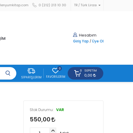
lenyumkitap.com
0 (212) 213 10 30
TR
Türk Lirası
Hesabım
ŞİM
Giriş Yap
/
Üye Ol
0
SEPETIM
0
0,00
FAVORILERIM
SIPARIŞLERIM
VAR
Stok Durumu:
550,00