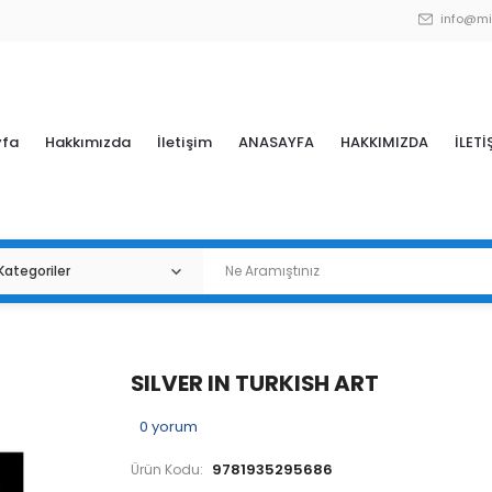
info@mi
yfa
Hakkımızda
İletişim
ANASAYFA
HAKKIMIZDA
İLETİ
SILVER IN TURKISH ART
0
yorum
9781935295686
Ürün Kodu: