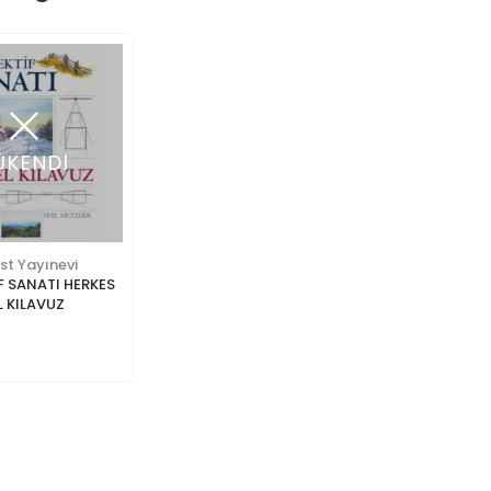
ÜKENDİ
st Yayınevi
F SANATI HERKES
L KILAVUZ