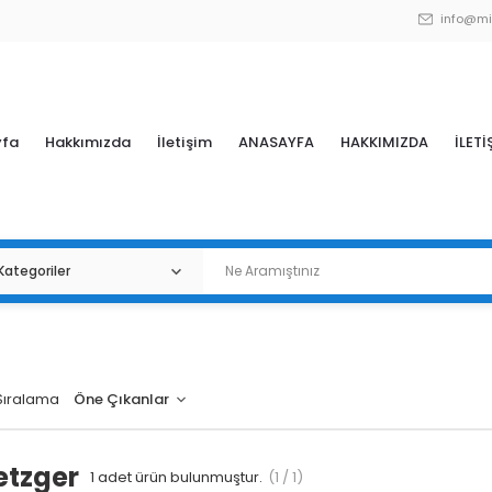
info@mi
yfa
Hakkımızda
İletişim
ANASAYFA
HAKKIMIZDA
İLETİ
Sıralama
etzger
1
adet ürün bulunmuştur.
(1 / 1)