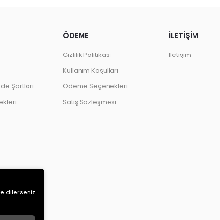
ÖDEME
İLETİŞİM
Gizlilik Politikası
İletişim
Kullanım Koşulları
ade Şartları
Ödeme Seçenekleri
kleri
Satış Sözleşmesi
ve dilerseniz