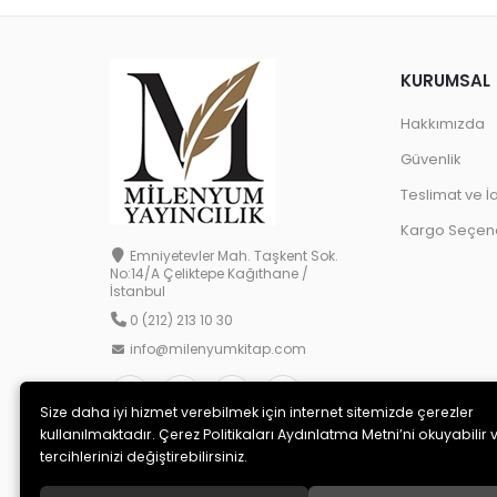
KURUMSAL
Hakkımızda
Güvenlik
Teslimat ve İ
Kargo Seçene
Emniyetevler Mah. Taşkent Sok.
No:14/A Çeliktepe Kağıthane /
İstanbul
0 (212) 213 10 30
info@milenyumkitap.com
Size daha iyi hizmet verebilmek için internet sitemizde çerezler
kullanılmaktadır. Çerez Politikaları Aydınlatma Metni’ni okuyabilir 
tercihlerinizi değiştirebilirsiniz.