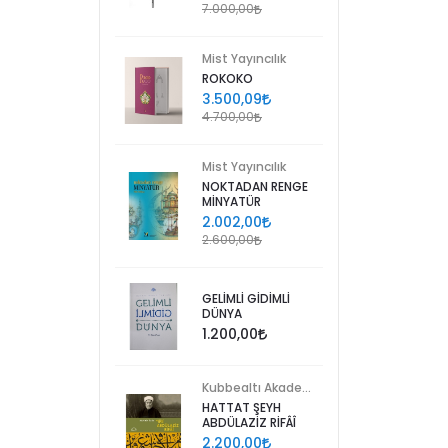
7.000,00
Mist Yayıncılık
ROKOKO
3.500,09
4.700,00
Mist Yayıncılık
NOKTADAN RENGE
MİNYATÜR
2.002,00
2.600,00
GELİMLİ GİDİMLİ
DÜNYA
1.200,00
Kubbealtı Akademisi Kültür ve Sanat Vakfı
HATTAT ŞEYH
ABDÜLAZİZ RİFÂÎ
2.200,00