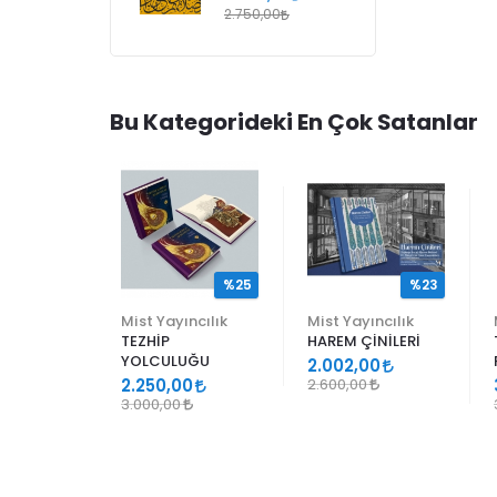
2.750,00
Bu Kategorideki En Çok Satanlar
%25
%25
%23
ncılık
Mist Yayıncılık
Mist Yayıncılık
TEZHİP
HAREM ÇİNİLERİ
YOLCULUĞU
9
2.002,00
2.250,00
2.600,00
3.000,00