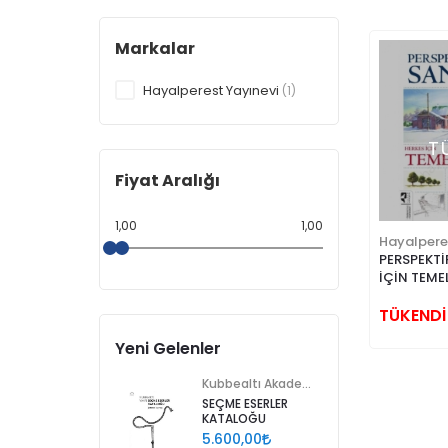
Markalar
Hayalperest Yayınevi
(1)
T
Fiyat Aralığı
1,00
1,00
Hayalpere
PERSPEKTİ
İÇİN TEME
TÜKENDİ
Yeni Gelenler
Kubbealtı Akademisi Kültür ve Sanat Vakfı
SEÇME ESERLER
KATALOĞU
5.600,00