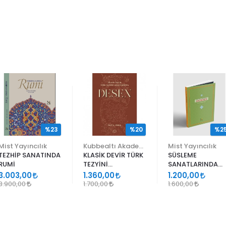
%23
%20
%2
Mist Yayıncılık
Kubbealtı Akademisi Kültür ve Sanat Vakfı
Mist Yayıncılık
TEZHİP SANATINDA
KLASİK DEVİR TÜRK
SÜSLEME
RUMİ
TEZYİNİ
SANATLARINDA
SANATLARINDA
GEÇMELER
3.003,00
1.360,00
1.200,00
DESEN
3.900,00
1.700,00
1.600,00