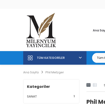
Ana Sa
TÜM KATEGORILER
Ana Sayfa
Phil Metzger
Kategoriler
1
SANAT
Phil M