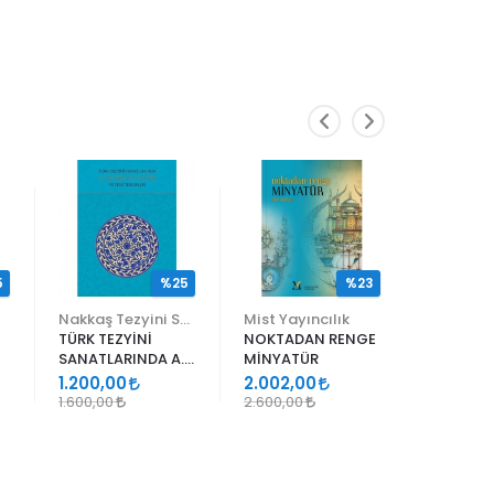
5
%25
%23
Nakkaş Tezyini Sanatlar Merkezi Yayınları
Mist Yayıncılık
TÜRK TEZYİNİ
NOKTADAN RENGE
ALİ EN N
SANATLARINDA A.
MİNYATÜR
ER RAKIM
SÜHEYL ÜNVER VE
1.200,00
2.002,00
1.105,00
YENİ TERKİPLERİ
1.600,00
2.600,00
1.300,00