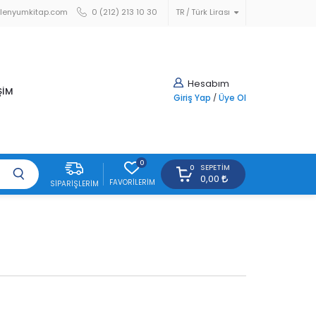
lenyumkitap.com
0 (212) 213 10 30
TR
Türk Lirası
Hesabım
ŞİM
Giriş Yap
/
Üye Ol
0
SEPETIM
0
0,00
FAVORILERIM
SIPARIŞLERIM