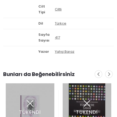
Cilt
Ciltli
Tipi
Dil
Türkçe
Sayfa
417
Sayısı
Yazar
Yahşi Baraz
Bunları da Beğenebilirsiniz
TÜKENDİ
TÜKENDİ