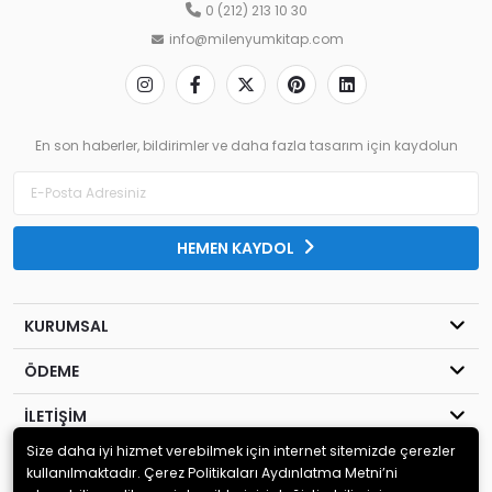
0 (212) 213 10 30
info@milenyumkitap.com
En son haberler, bildirimler ve daha fazla tasarım için kaydolun
HEMEN KAYDOL
KURUMSAL
ÖDEME
İLETİŞİM
Size daha iyi hizmet verebilmek için internet sitemizde çerezler
© 2020
MİLENYUM YAYINCILIK
. Tüm hakları saklıdır.
kullanılmaktadır. Çerez Politikaları Aydınlatma Metni’ni