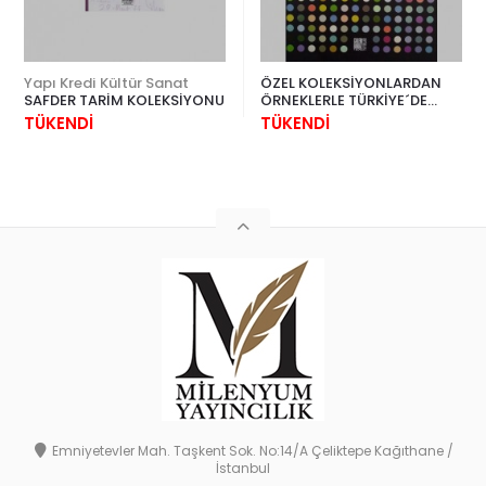
Yapı Kredi Kültür Sanat
ÖZEL KOLEKSİYONLARDAN
SAFDER TARİM KOLEKSİYONU
ÖRNEKLERLE TÜRKİYE´DE
SANAT KOLEKSİYONCULUĞU
TÜKENDİ
TÜKENDİ
Emniyetevler Mah. Taşkent Sok. No:14/A Çeliktepe Kağıthane /
İstanbul