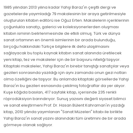
1985 yılından 2013 yılına kadar Yahşi Baraz'ın çeşitli dergi ve
gazetelerde yayımladığı 79 makalesinin bir araya getirilmesiyle
oluşturulan kitabın editörü ise Oğuz Erten. Makalelerin içeriklerinin
çoğunlukla sanatçı, galerici ve koleksiyonerlerden oluşması
kitabın isminin belirlenmesinde de etkili olmuş. Türk ve dünya
sanat ortamının en önemli isimlerinin bir arada bulunduğu,
birçoğu hakkındaki Türkçe bilgilere ilk defa ulaşılmasını
sağlayacak bu toplu kaynak kitabın sanat alanında üretilecek
yeni kitap, tez ve makaleler için de bir başvuru niteliği taşıyor.
Kitaptaki makaleler, Yahşi Baraz'ın birebir tanıştığı sanatçılar veya
gezileri sonrasında yazıldığı için aynı zamanda onun gezi notları
olma özelliğini de taşıyor. Bu anlamda kitaptaki görsellerde Yahşi
Baraz'ın bu gezileri esnasında çekilmiş fotoğraflar da yer alıyor.
Kuşe kâğıda basılan, 417 sayfalık kitap, içerisinde 235 renkli
röprodüksiyon barındırıyor. Sunuş yazısını değerli siyaset bilimci
ve sanat eleştirmeni Prof. Dr. Hasan Bülent Kahraman'ın yazdığı
kitap, 2010 yılında yayımlanan "Sanat Müzeleri" kitabı ile birlikte
Yahşi Baraz'ın sanat yazını alanındaki tüm üretimini de bir arada
görmeye olanak sağlıyor.