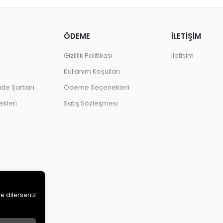
ÖDEME
İLETİŞİM
Gizlilik Politikası
İletişim
Kullanım Koşulları
ade Şartları
Ödeme Seçenekleri
kleri
Satış Sözleşmesi
ve dilerseniz