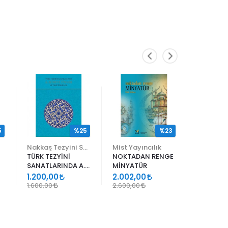
5
%25
%23
Nakkaş Tezyini Sanatlar Merkezi Yayınları
Mist Yayıncılık
TÜRK TEZYİNİ
NOKTADAN RENGE
ALİ EN N
SANATLARINDA A.
MİNYATÜR
ER RAKIM
SÜHEYL ÜNVER VE
1.200,00
2.002,00
1.105,00
YENİ TERKİPLERİ
1.600,00
2.600,00
1.300,00