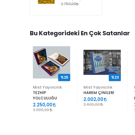
2.750,00
Bu Kategorideki En Çok Satanlar
%25
%25
%23
ncılık
Mist Yayıncılık
Mist Yayıncılık
TEZHİP
HAREM ÇİNİLERİ
YOLCULUĞU
9
2.002,00
2.250,00
2.600,00
3.000,00