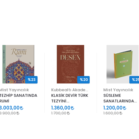
%23
%20
%2
Mist Yayıncılık
Kubbealtı Akademisi Kültür ve Sanat Vakfı
Mist Yayıncılık
TEZHİP SANATINDA
KLASİK DEVİR TÜRK
SÜSLEME
RUMİ
TEZYİNİ
SANATLARINDA
SANATLARINDA
GEÇMELER
3.003,00
1.360,00
1.200,00
DESEN
3.900,00
1.700,00
1.600,00