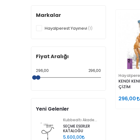
Markalar
Hayalperest Yayınevi
(1)
Fiyat Aralığı
296,00
296,00
Hayalpere
KENDİ KE
ÇİZİM
296,00
Yeni Gelenler
Kubbealtı Akademisi Kültür ve Sanat Vakfı
SEÇME ESERLER
KATALOĞU
5.600,00