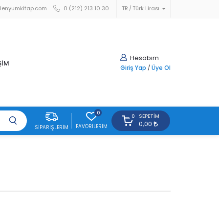
lenyumkitap.com
0 (212) 213 10 30
TR
Türk Lirası
Hesabım
ŞİM
Giriş Yap
/
Üye Ol
0
SEPETIM
0
0,00
FAVORILERIM
SIPARIŞLERIM