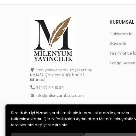
KURUMSAL
Hakkımızda
Güvenlik
Teslimat ve İ
Kargo Seçene
Emniyetevler Mah. Taşkent Sok.
No:14/A Çeliktepe Kağıthane /
İstanbul
0 (212) 213 10 30
info@milenyumkitap.com
Size daha iyi hizmet verebilmek için internet sitemizde çerezler
kullanılmaktadır. Çerez Politikaları Aydınlatma Metni’ni okuyabilir 
tercihlerinizi değiştirebilirsiniz.