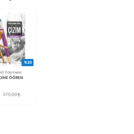
%20
st Yayınevi
NDİNE ÖĞREN
370,00