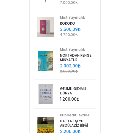
7.000,00
Mist Yayıncılık
ROKOKO
3.500,09
4.700,00
Mist Yayıncılık
NOKTADAN RENGE
MİNYATÜR
2.002,00
2.600,00
GELİMLİ GİDİMLİ
DÜNYA
1.200,00
Kubbealtı Akademisi Kültür ve Sanat Vakfı
HATTAT ŞEYH
ABDÜLAZİZ RİFÂÎ
2.200,00