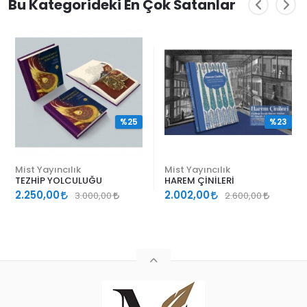
Bu Kategorideki En Çok Satanlar
%25
%23
Mist Yayıncılık
Mist Yayıncılık
TEZHİP YOLCULUĞU
HAREM ÇİNİLERİ
2.250,00
2.002,00
3.000,00
2.600,00