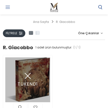
Gi
Y
/
Ana Sayfa
R. Giacobbo
Ü
O
FILTRELE
R. Giacobbo
1
adet ürün bulunmuştur.
(1 / 1)
TÜKENDİ