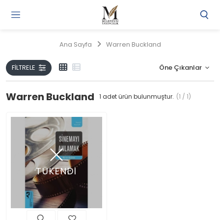
Gi
Y
/
Ana Sayfa
Warren Buckland
Ü
O
FILTRELE
Warren Buckland
1
adet ürün bulunmuştur.
(1 / 1)
TÜKENDİ