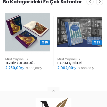
Bu Kategorideki En Çok Satanlar
%25
%23
Mist Yayıncılık
Mist Yayıncılık
TEZHİP YOLCULUĞU
HAREM ÇİNİLERİ
2.250,00
2.002,00
3.000,00
2.600,00