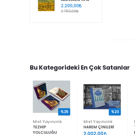
2.200,00
2.750,00
Bu Kategorideki En Çok Satanlar
%25
%25
%23
ncılık
Mist Yayıncılık
Mist Yayıncılık
TEZHİP
HAREM ÇİNİLERİ
YOLCULUĞU
9
2.002,00