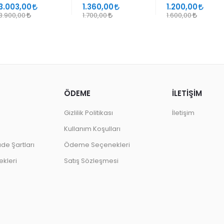
SANATLARINDA
GEÇMELER
3.003,00
1.360,00
1.200,00
DESEN
3.900,00
1.700,00
1.600,00
ÖDEME
İLETİŞİM
Gizlilik Politikası
İletişim
Kullanım Koşulları
ade Şartları
Ödeme Seçenekleri
kleri
Satış Sözleşmesi