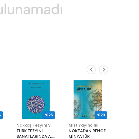
5
%25
%23
Nakkaş Tezyini Sanatlar Merkezi Yayınları
Mist Yayıncılık
TÜRK TEZYİNİ
NOKTADAN RENGE
ALİ EN N
SANATLARINDA A.
MİNYATÜR
ER RAKIM