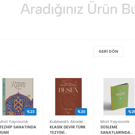
GERI DÖN
%23
%20
%2
Mist Yayıncılık
Kubbealtı Akademisi Kültür ve Sanat Vakfı
Mist Yayıncılık
TEZHİP SANATINDA
KLASİK DEVİR TÜRK
SÜSLEME
RUMİ
TEZYİNİ
SANATLARINDA