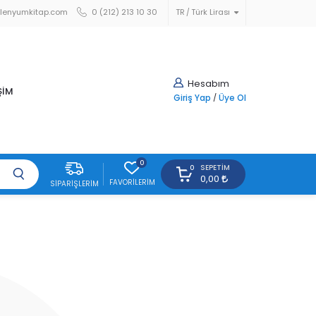
lenyumkitap.com
0 (212) 213 10 30
TR
Türk Lirası
Hesabım
ŞİM
Giriş Yap
/
Üye Ol
0
SEPETIM
0
0,00
FAVORILERIM
SIPARIŞLERIM