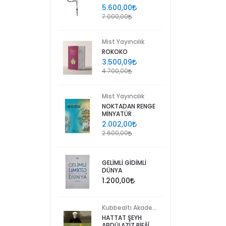
5.600,00
7.000,00
Mist Yayıncılık
ROKOKO
3.500,09
4.700,00
Mist Yayıncılık
NOKTADAN RENGE
MİNYATÜR
2.002,00
2.600,00
GELİMLİ GİDİMLİ
DÜNYA
1.200,00
Kubbealtı Akademisi Kültür ve Sanat Vakfı
HATTAT ŞEYH
ABDÜLAZİZ RİFÂÎ