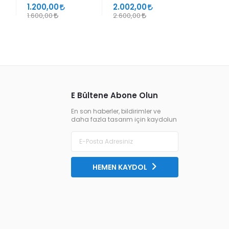
SÜHEYL ÜNVER VE
1.200,00
2.002,00
1.105,00
YENİ TERKİPLERİ
1.600,00
2.600,00
1.300,00
E Bültene Abone Olun
En son haberler, bildirimler ve
daha fazla tasarım için kaydolun
HEMEN KAYDOL