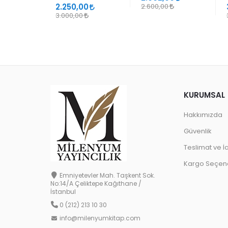
2.250,00
2.600,00
3.000,00
KURUMSAL
Hakkımızda
Güvenlik
Teslimat ve İ
Kargo Seçene
Emniyetevler Mah. Taşkent Sok.
No:14/A Çeliktepe Kağıthane /
İstanbul
0 (212) 213 10 30
info@milenyumkitap.com