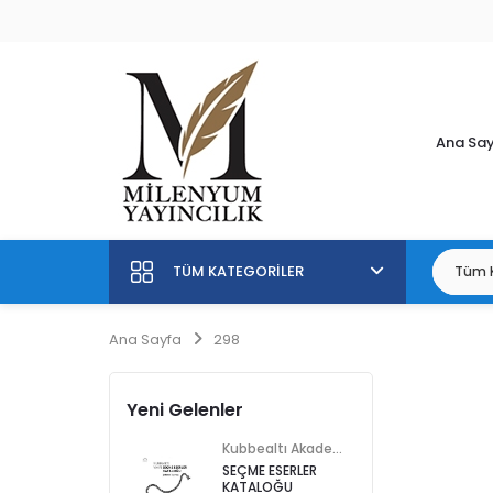
Ana Sa
TÜM KATEGORILER
Ana Sayfa
298
Yeni Gelenler
Kubbealtı Akademisi Kültür ve Sanat Vakfı
SEÇME ESERLER
KATALOĞU