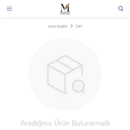
Gi
Y
/
Ana Sayfa
241
Ü
O